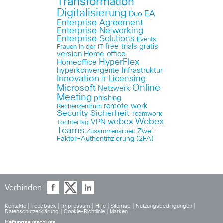
Transformation
Digitalisierung
EA
Duo
Enterprise Agreement
Enterprise Networking
Enterprise Solutions
Events
free trials
gratis
Frauen in der IT
version
Home office
HyperFlex
Homeoffice
hyperkonvergente Infrastruktur
Innovation
Licensing
IT
Online
Microsoft
Netzwerk
Meeting
phishing
remote work
Rechenzentrum
Security
Sicherheit
Teamwork
Webex
webex
VPN
Töchtertag
Teams
Zwei-
Zusammenarbeit
Faktor-Authentifizierung (2FA)
Verbinden
Kontakte
|
Feedback
|
Impressum
|
Hilfe
|
Sitemap
|
Nutzungsbedingungen
|
Datenschutzerklärung
|
Cookie-Richtlinie
|
Marken
Haftungsausschluss