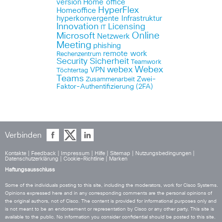
version
Home office
HyperFlex
Homeoffice
hyperkonvergente Infrastruktur
Innovation
Licensing
IT
Online
Microsoft
Netzwerk
Meeting
phishing
remote work
Rechenzentrum
Security
Sicherheit
Teamwork
Webex
webex
VPN
Töchtertag
Teams
Zwei-
Zusammenarbeit
Faktor-Authentifizierung (2FA)
Verbinden
Kontakte
|
Feedback
|
Impressum
|
Hilfe
|
Sitemap
|
Nutzungsbedingungen
|
Datenschutzerklärung
|
Cookie-Richtlinie
|
Marken
Haftungsausschluss
Some of the individuals posting to this site, including the moderators, work for Cisco Systems.
Opinions expressed here and in any corresponding comments are the personal opinions of
the original authors, not of Cisco. The content is provided for informational purposes only and
is not meant to be an endorsement or representation by Cisco or any other party. This site is
available to the public. No information you consider confidential should be posted to this site.