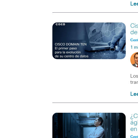
Le
Ci
de
Cent
1 m
Los
tra
Le
¿C
ág
en
Cent