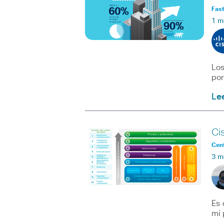
Fast
1 m
Los
por
Le
Ci
Cent
3 m
Es 
mi 