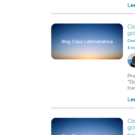
Le
Ci
go
Cent
4 m
Pro
“Do
tra
Le
Ci
go