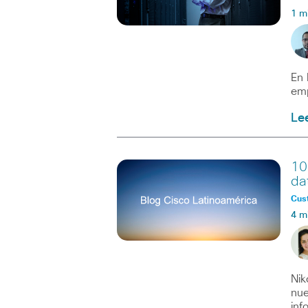
1 m
En 
emp
Le
10
da
Cus
4 m
Nik
nue
inf