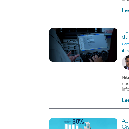
Le
10
da
Cent
4 m
Nik
nue
inf
Le
Ac
Ci