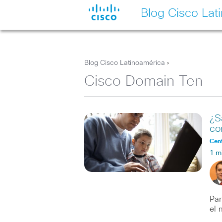
Blog Cisco Lat
Blog Cisco Latinoamérica
>
Cisco Domain Ten
¿S
co
Cent
1 m
Par
el 