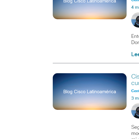
Cent
4 m
Ent
Dom
Le
Ci
cu
Cent
3 m
Seg
mod