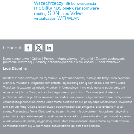
Wszechrzeczy
ISE
konwergencja
mobility
ransomware
NDS
onePK
SDN
Video
routing
talos
WiFi
WLAN
virtualization
Connect
Dane kontaktowe
|
Opinie
|
Pomoc
|
Mapa witryny
|
Warunki
|
Zasady zachowania
poufności informacji
|
Zasady przechowywania plików cookie
|
Znaki towarowe
Legal Disclaimer
Niektóre z osób piszących na tej stronie, w tym moderatorzy, pracują dla firmy Cisco Systems.
Opinie tu wyrażane, włączając komentarze, są osobistą opinią tych osób, a nie firmy Cisco.
Treści zamieszczane są jedynie w celach informacyjnych i nie mają na celu popierania, ani
reprezentacji firmy Cisco, ani też żadnego innego podmiotu. Ta strona jest dostępna
publicznie. Informacje, które uważasz za poufne, nie powinny być zamieszczane na tej stronie.
Zamieszczając treści lub pisząc komentarze bierzesz za nie pełną odpowiedzialność i zwalniasz
tym samym firmę Cisco z jakiejkolwiek odpowiedzialności związanej z korzystaniem z tej
strony. Przyznajesz firmie Cisco pełne, bezterminowe, nieodwołalne, nieodpłatne, zbywalne
prawo (włączając sublicencje) do wykonywania wszelkich praw autorskich, jak i moralne prawo
w odniesieniu do każdej oryginalnej treści, którą zamieszczasz. Komentarze są moderowane.
Komentarz pojawi się w momencie zatwierdzenia go przez moderatora.