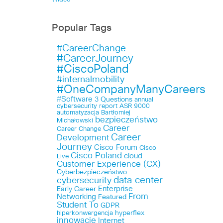
Popular Tags
#CareerChange
#CareerJourney
#CiscoPoland
#internalmobility
#OneCompanyManyCareers
#Software
3 Questions
annual
cybersecurity report
ASR 9000
automatyzacja
Bartłomiej
bezpieczeństwo
Michałowski
Career
Career Change
Career
Development
Journey
Cisco Forum
Cisco
Cisco Poland
cloud
Live
Customer Experience (CX)
Cyberbezpieczeństwo
data center
cybersecurity
Enterprise
Early Career
From
Networking
Featured
Student To
GDPR
hyperflex
hiperkonwergencja
innowacje
Internet