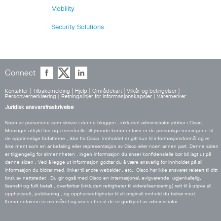
Mobility
Security Solutions
Connect
Kontakter
|
Tilbakemelding
|
Hjelp
|
Områdekart
|
Vilkår og betingelser
|
Personvernerklæring
|
Retningslinjer for informasjonskapsler
|
Varemerker
Juridisk ansvarsfraskrivelse
Noen av personene som skriver i denne bloggen , inkludert administrator jobber i Cisco.
Meninger uttrykt her og i eventuelle tilhørende kommentarer er de personlige meningene til
de opprinnelige forfatterne , ikke fra Cisco. Innholdet er gitt kun til informasjonsformål og er
ikke ment som en anbefaling eller representasjon av Cisco eller noen annen part. Denne siden
er tilgjengelig for allmennheten . Ingen informasjon du anser konfidensielle bør bli lagt ut på
denne siden . Ved å legge ut informasjon godtar du å være ansvarlig for innholdet på all
informasjon du bidrar med, linker til andre websider , etc., Cisco har ikke ansvaret relatert til ditt
bruk av nettstedet . Du gir også med Cisco en internasjonal, evigvarende, ugjenkallelig,
lisensfri og fullt betalt , overførbar (inkludert rettigheter til viderelisensiering) rett til å utøve all
opphavsrett, publisering , og opphavsrettigheter til alt originalt innhold du bidrar med.
Kommentarene er overvåket og vises etter at de er godkjent av administrator.