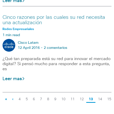
Leer mas
Cinco razones por las cuales su red necesita
una actualización
Redes Empresariales
1 min read
Cisco Latam
12 April 2016 -
2 comentarios
¿Qué tan preparada está su red para innovar el mercado
digital? Si pensó mucho para responder a esta pregunta,
es
Leer mas
«
‹
4
5
6
7
8
9
10
11
12
13
14
15