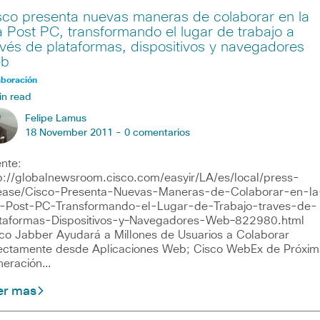
sco presenta nuevas maneras de colaborar en la
a Post PC, transformando el lugar de trabajo a
avés de plataformas, dispositivos y navegadores
b
aboración
in read
Felipe Lamus
18 November 2011 -
0 comentarios
nte:
p://globalnewsroom.cisco.com/easyir/LA/es/local/press-
ease/Cisco-Presenta-Nuevas-Maneras-de-Colaborar-en-la
-Post-PC-Transformando-el-Lugar-de-Trabajo-traves-de-
taformas-Dispositivos-y–Navegadores-Web–822980.html
co Jabber Ayudará a Millones de Usuarios a Colaborar
ectamente desde Aplicaciones Web; Cisco WebEx de Próxim
neración…
er mas