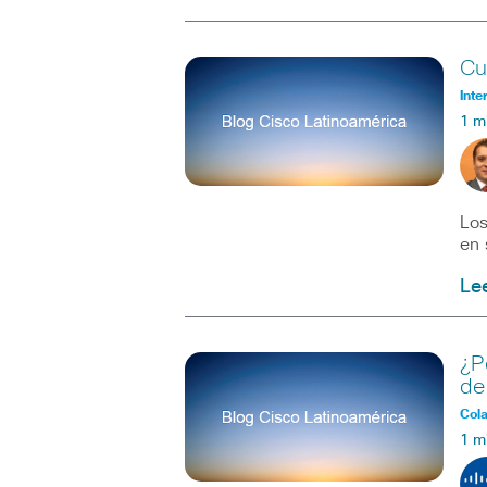
Cu
Inte
1 m
Los
en 
Le
¿P
de
Col
1 m