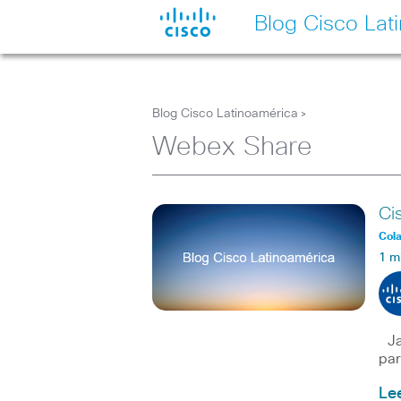
Blog Cisco Lat
Blog Cisco Latinoamérica
>
Webex Share
Ci
Col
1 m
Jab
par
Le