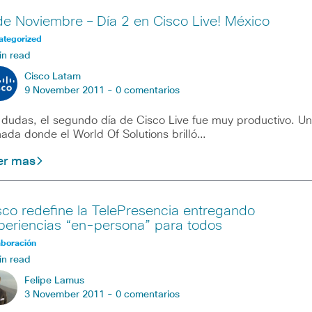
de Noviembre – Día 2 en Cisco Live! México
ategorized
in read
Cisco Latam
9 November 2011 -
0 comentarios
 dudas, el segundo día de Cisco Live fue muy productivo. U
nada donde el World Of Solutions brilló…
er mas
sco redefine la TelePresencia entregando
periencias “en-persona” para todos
aboración
in read
Felipe Lamus
3 November 2011 -
0 comentarios