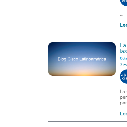
…
Le
La
la
Col
3 m
La 
per
par
Le