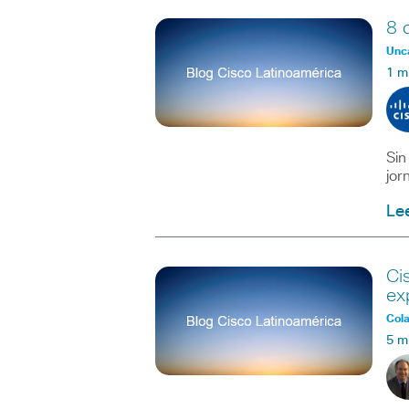
8 
Unc
1 m
Sin
jor
Le
Ci
ex
Col
5 m