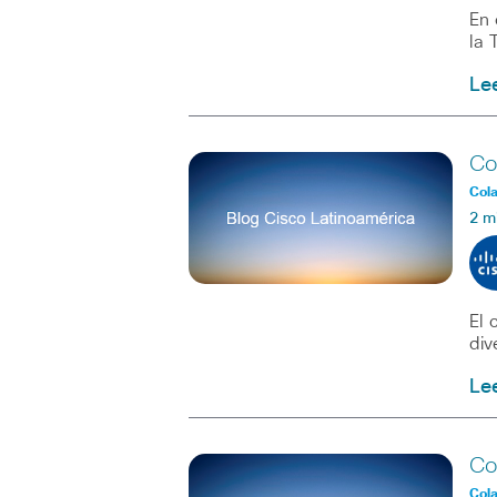
En 
la 
Le
Co
Col
2 m
El 
div
Le
Co
Col