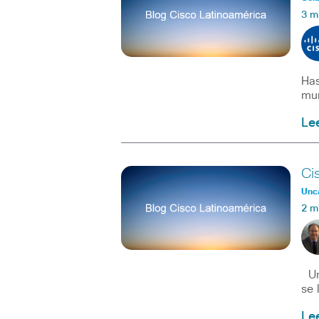
3 m
Has
mun
Le
Ci
Unc
2 m
Uno
se 
Le