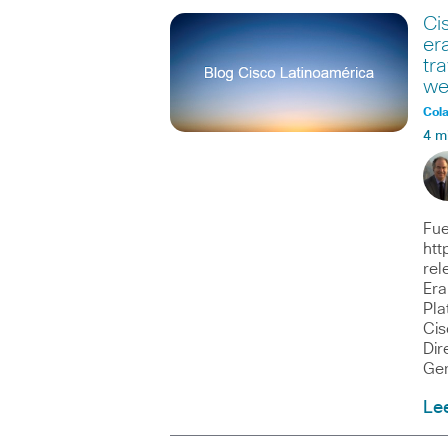
Ci
er
tr
we
Col
4 m
Fue
htt
rel
Era
Pla
Cis
Dir
Ge
Le