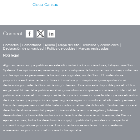
Cisco Cansac
Connect
Contactos
|
Comentarios
|
Ayuda
|
Mapa del sitio
|
Términos y condiciones
|
Declaración de privacidad
|
Política de cookies
|
Marcas registradas
Nota legal
Algunas personas que publican en este sitio, incluidos los moderadores, trabajan para Cisco
Systems. Las opiniones expresadas aquí y en cualquiera de los comentarios correspondientes
son las opiniones personales de los autores originales, no de Cisco. El contenido se
proporciona exclusivamente con fines informativos y no implica ninguna aprobación ni
declaración por parte de Cisco ni de ningún tercero. Este sitio está disponible para el público
en general. No se debe publicar en él ninguna información que se considere confidencial. Al
publicar, acepta ser el único responsable de toda la información que facilite, que sea el destino
de los enlaces que proporcione o que cargue de algún otro modo en el sitio web, y exime a
Cisco de cualquier responsabilidad relacionada con el uso de dicho sitio. También reconoce el
derecho de alcance mundial, perpetuo, irrevocable, exento de regalías y totalmente
desembolsado y transferible (incluidos los derechos de conceder sublicencias) de Cisco a
ejercer, a su vez, todos los derechos de copyright, publicidad y morales con respecto al
contenido original que proporcione. Los comentarios se moderan. Los comentarios
aparecerán tan pronto como el moderador los apruebe.