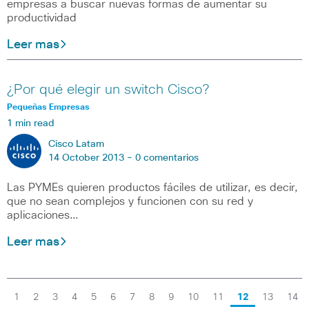
empresas a buscar nuevas formas de aumentar su
productividad
Leer mas
¿Por qué elegir un switch Cisco?
Pequeñas Empresas
1 min read
Cisco Latam
14 October 2013 -
0 comentarios
Las PYMEs quieren productos fáciles de utilizar, es decir,
que no sean complejos y funcionen con su red y
aplicaciones…
Leer mas
1
2
3
4
5
6
7
8
9
10
11
12
13
14