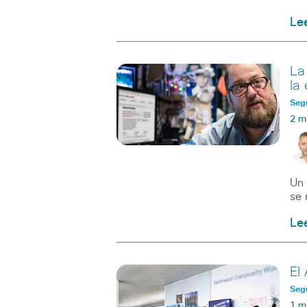
Le
La
la
Seg
2 m
Un 
se 
Le
El
Seg
1 m