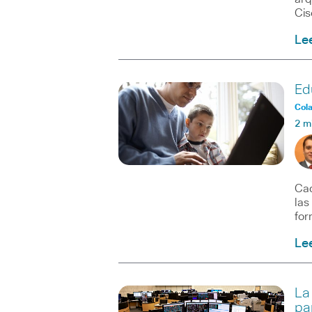
Cis
Le
Ed
Col
2 m
Cad
las
for
Le
La
pa