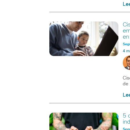
Le
Ci
em
en
Seg
4 m
Cis
de 
Le
5 
in
Seg