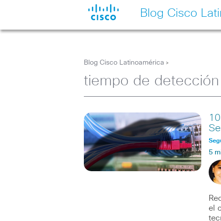
Blog Cisco Lat
Blog Cisco Latinoamérica
>
tiempo de detección
10
Se
Seg
5 m
Rec
el 
tec