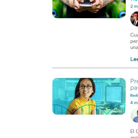
2 m
Cua
pen
una
Le
Pr
pa
Red
4 m
El 
arq