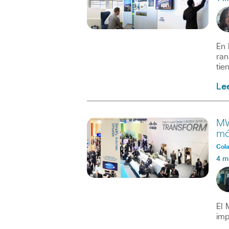
En 
ran
tie
Le
MW
mó
Col
4 m
El 
imp