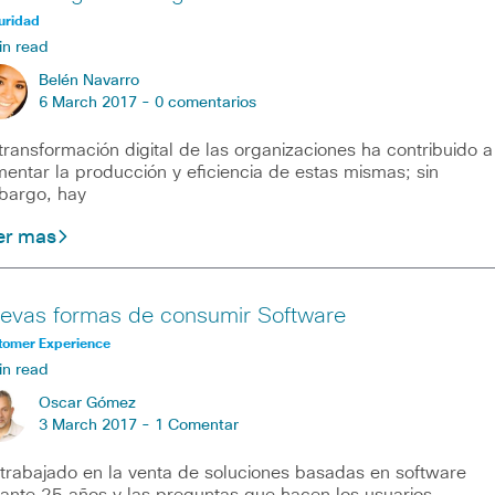
uridad
in read
Belén Navarro
6 March 2017 -
0 comentarios
transformación digital de las organizaciones ha contribuido a
entar la producción y eficiencia de estas mismas; sin
bargo, hay
er mas
evas formas de consumir Software
tomer Experience
in read
Oscar Gómez
3 March 2017 -
1 Comentar
trabajado en la venta de soluciones basadas en software
ante 25 años y las preguntas que hacen los usuarios