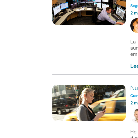
Seg
2 m
La 
aum
em
Le
Nu
Cus
2 m
He 
dur