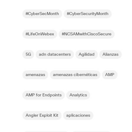
#CyberSecMonth
#CyberSecurityMonth
#LifeOnWebex
#NCSAMwithCiscoSecure
5G
adn datacenters
Agilidad
Alianzas
amenazas
amenazas cibernéticas
AMP
AMP for Endpoints
Analytics
Angler Exploit Kit
aplicaciones