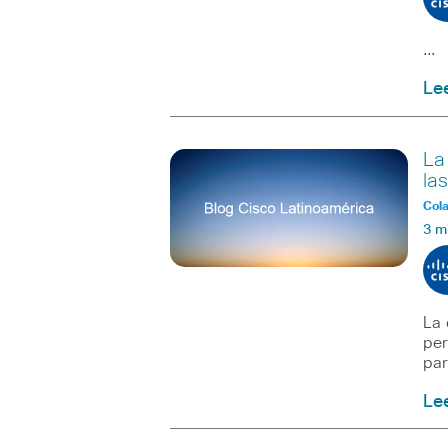
…
Le
La
la
Col
3 m
La 
per
par
Le