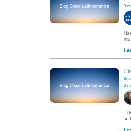
3 m
Has
mun
Le
Ci
Unc
2 m
Uno
se 
Le