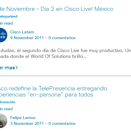
de Noviembre – Día 2 en Cisco Live! México
ategorized
in read
Cisco Latam
9 November 2011 -
0 comentarios
 dudas, el segundo día de Cisco Live fue muy productivo. U
nada donde el World Of Solutions brilló…
er mas
sco redefine la TelePresencia entregando
periencias “en-persona” para todos
aboración
in read
Felipe Lamus
3 November 2011 -
0 comentarios