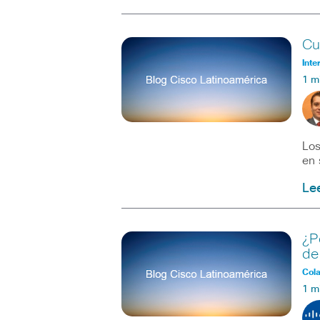
Cu
Inte
1 m
Los
en 
Le
¿P
de
Col
1 m