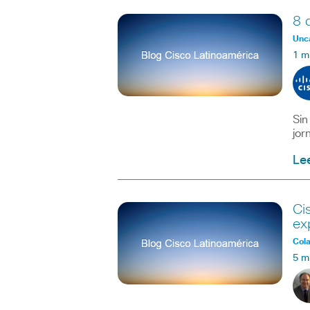
8 
Unc
1 m
Sin
jor
Le
Ci
ex
Col
5 m