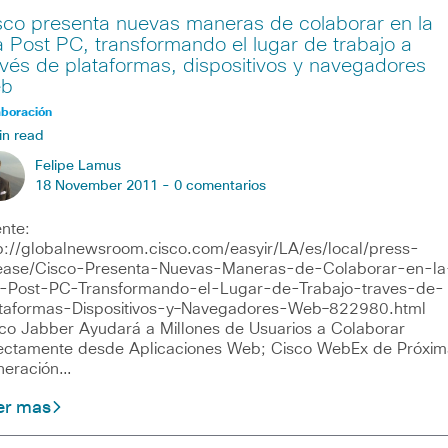
sco presenta nuevas maneras de colaborar en la
a Post PC, transformando el lugar de trabajo a
avés de plataformas, dispositivos y navegadores
b
aboración
in read
Felipe Lamus
18 November 2011 -
0 comentarios
nte:
p://globalnewsroom.cisco.com/easyir/LA/es/local/press-
ease/Cisco-Presenta-Nuevas-Maneras-de-Colaborar-en-la
-Post-PC-Transformando-el-Lugar-de-Trabajo-traves-de-
taformas-Dispositivos-y–Navegadores-Web–822980.html
co Jabber Ayudará a Millones de Usuarios a Colaborar
ectamente desde Aplicaciones Web; Cisco WebEx de Próxim
neración…
er mas