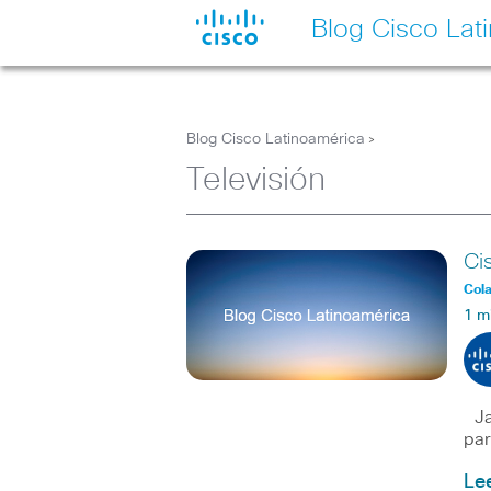
Blog Cisco Lat
Blog Cisco Latinoamérica
>
Televisión
Ci
Col
1 m
Jab
par
Le