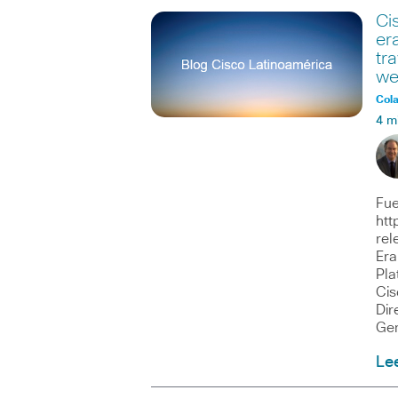
Ci
er
tr
we
Col
4 m
Fue
htt
rel
Era
Pla
Cis
Dir
Ge
Le