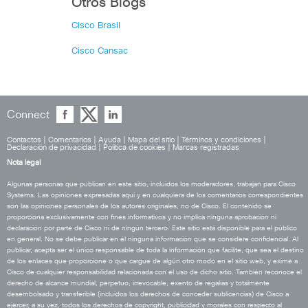
Otros Blogs
Cisco Brasil
Cisco Cansac
Connect
Contactos
|
Comentarios
|
Ayuda
|
Mapa del sitio
|
Términos y condiciones
|
Declaración de privacidad
|
Política de cookies
|
Marcas registradas
Nota legal
Algunas personas que publican en este sitio, incluidos los moderadores, trabajan para Cisco
Systems. Las opiniones expresadas aquí y en cualquiera de los comentarios correspondientes
son las opiniones personales de los autores originales, no de Cisco. El contenido se
proporciona exclusivamente con fines informativos y no implica ninguna aprobación ni
declaración por parte de Cisco ni de ningún tercero. Este sitio está disponible para el público
en general. No se debe publicar en él ninguna información que se considere confidencial. Al
publicar, acepta ser el único responsable de toda la información que facilite, que sea el destino
de los enlaces que proporcione o que cargue de algún otro modo en el sitio web, y exime a
Cisco de cualquier responsabilidad relacionada con el uso de dicho sitio. También reconoce el
derecho de alcance mundial, perpetuo, irrevocable, exento de regalías y totalmente
desembolsado y transferible (incluidos los derechos de conceder sublicencias) de Cisco a
ejercer, a su vez, todos los derechos de copyright, publicidad y morales con respecto al