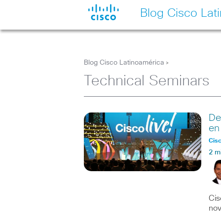
Blog Cisco Lat
Blog Cisco Latinoamérica
>
Technical Seminars
De
en
Cisc
2 m
Cis
nov