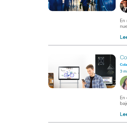
En 
nue
Le
Co
Col
3 m
En 
baj
Le