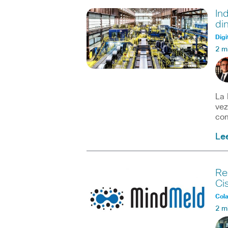
In
di
Digi
2 m
La 
vez
com
Le
Re
Ci
Col
2 m