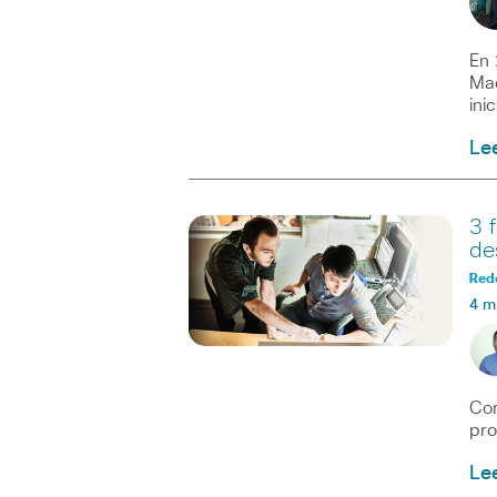
En 
Mac
ini
Le
3 
de
Red
4 m
Com
pro
Le