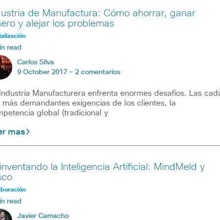
dustria de Manufactura: Cómo ahorrar, ganar
nero y alejar los problemas
talización
in read
Carlos Silva
9 October 2017 -
2 comentarios
Industria Manufacturera enfrenta enormes desafíos. Las cad
 más demandantes exigencias de los clientes, la
petencia global (tradicional y
er mas
inventando la Inteligencia Artificial: MindMeld y
sco
aboración
in read
Javier Camacho