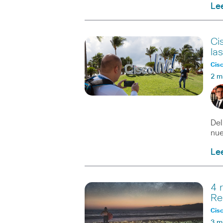
Le
Ci
la
Cisc
2 m
Del
nue
Le
4 
Re
Cisc
3 m