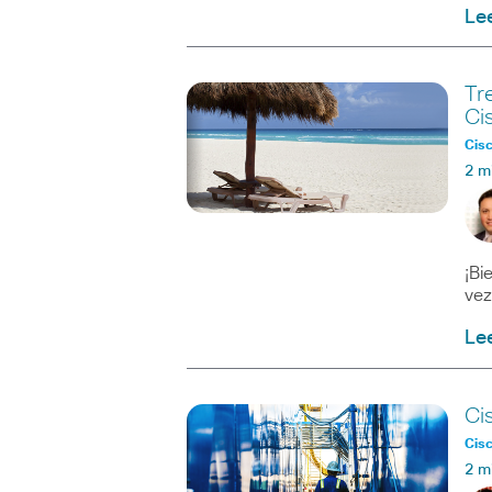
Le
Tr
Ci
Cisc
2 m
¡Bi
vez
Le
Ci
Cisc
2 m