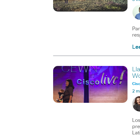
Par
res
Le
Ll
Wo
Cisc
2 m
Los
pre
Lat