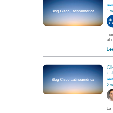
Col
1 m
Tie
el 
Le
Cl
co
Col
2 m
La 