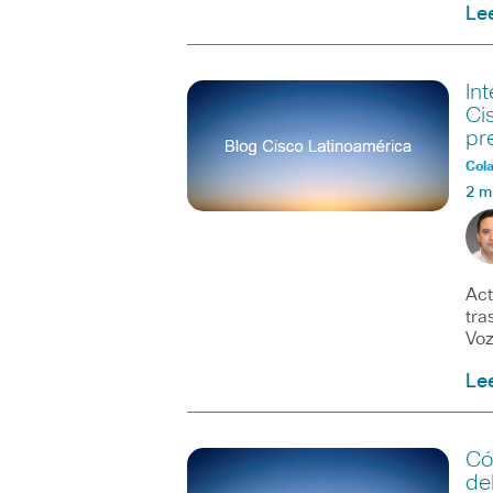
Le
In
Ci
pr
Col
2 m
Act
tra
Vo
Le
Có
de