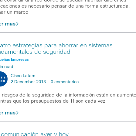
a construir una red donde se puedan habilitar diferentes
icaciones es necesario pensar de una forma estructurada,
ar un marco
er mas
atro estrategias para ahorrar en sistemas
ndamentales de seguridad
ueñas Empresas
in read
Cisco Latam
2 December 2013 -
0 comentarios
 riesgos de la seguridad de la información están en aumento
ntras que los presupuestos de TI son cada vez
er mas
 comunicación ayer y hoy