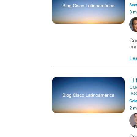
Sect
3 m
Com
enc
Le
El
cu
la
Col
2 m
Cua