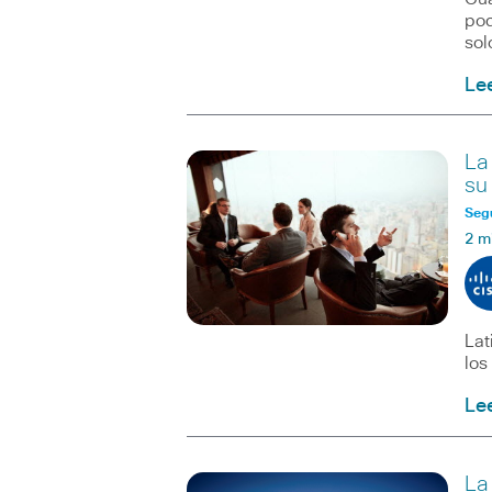
pod
sol
Le
La
su
Seg
2 m
Lat
los
Le
La