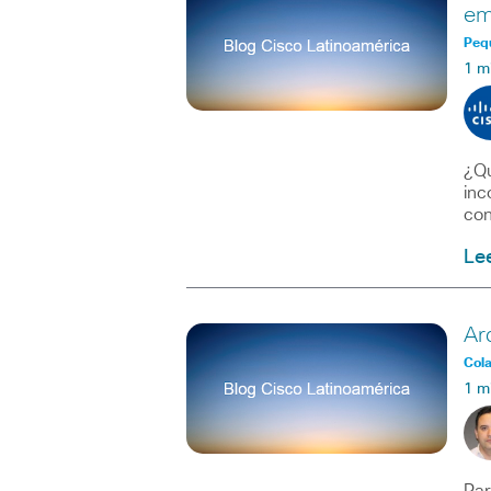
em
Peq
1 m
¿Qu
inc
con
Le
Ar
Col
1 m