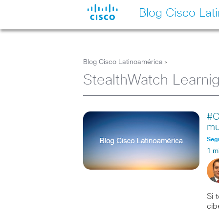
Blog Cisco Lat
Blog Cisco Latinoamérica
>
StealthWatch Learni
#C
mu
Seg
1 m
Si 
cib