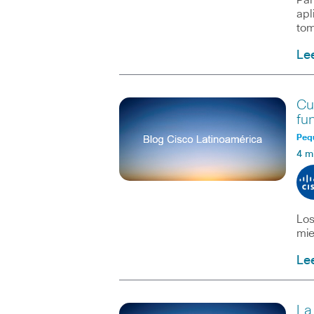
Par
apl
tom
Le
Cu
fu
Peq
4 m
Los
mie
Le
La