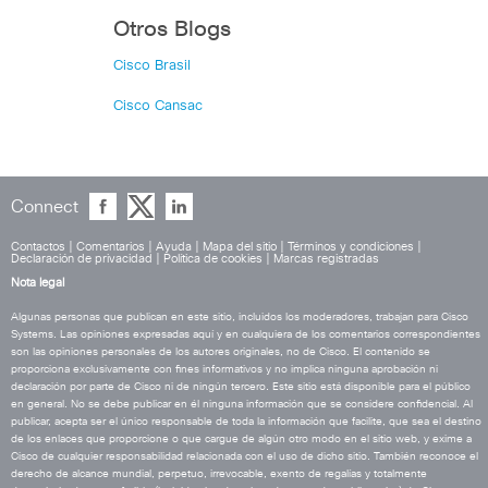
Otros Blogs
Cisco Brasil
Cisco Cansac
Connect
Contactos
|
Comentarios
|
Ayuda
|
Mapa del sitio
|
Términos y condiciones
|
Declaración de privacidad
|
Política de cookies
|
Marcas registradas
Nota legal
Algunas personas que publican en este sitio, incluidos los moderadores, trabajan para Cisco
Systems. Las opiniones expresadas aquí y en cualquiera de los comentarios correspondientes
son las opiniones personales de los autores originales, no de Cisco. El contenido se
proporciona exclusivamente con fines informativos y no implica ninguna aprobación ni
declaración por parte de Cisco ni de ningún tercero. Este sitio está disponible para el público
en general. No se debe publicar en él ninguna información que se considere confidencial. Al
publicar, acepta ser el único responsable de toda la información que facilite, que sea el destino
de los enlaces que proporcione o que cargue de algún otro modo en el sitio web, y exime a
Cisco de cualquier responsabilidad relacionada con el uso de dicho sitio. También reconoce el
derecho de alcance mundial, perpetuo, irrevocable, exento de regalías y totalmente