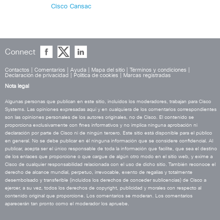
Cisco Cansac
Connect
Contactos
|
Comentarios
|
Ayuda
|
Mapa del sitio
|
Términos y condiciones
|
Declaración de privacidad
|
Política de cookies
|
Marcas registradas
Nota legal
Algunas personas que publican en este sitio, incluidos los moderadores, trabajan para Cisco
Systems. Las opiniones expresadas aquí y en cualquiera de los comentarios correspondientes
son las opiniones personales de los autores originales, no de Cisco. El contenido se
proporciona exclusivamente con fines informativos y no implica ninguna aprobación ni
declaración por parte de Cisco ni de ningún tercero. Este sitio está disponible para el público
en general. No se debe publicar en él ninguna información que se considere confidencial. Al
publicar, acepta ser el único responsable de toda la información que facilite, que sea el destino
de los enlaces que proporcione o que cargue de algún otro modo en el sitio web, y exime a
Cisco de cualquier responsabilidad relacionada con el uso de dicho sitio. También reconoce el
derecho de alcance mundial, perpetuo, irrevocable, exento de regalías y totalmente
desembolsado y transferible (incluidos los derechos de conceder sublicencias) de Cisco a
ejercer, a su vez, todos los derechos de copyright, publicidad y morales con respecto al
contenido original que proporcione. Los comentarios se moderan. Los comentarios
aparecerán tan pronto como el moderador los apruebe.