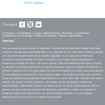
Cisco Cansac
Connect
Contactos
|
Comentarios
|
Ayuda
|
Mapa del sitio
|
Términos y condiciones
|
Declaración de privacidad
|
Política de cookies
|
Marcas registradas
Nota legal
Algunas personas que publican en este sitio, incluidos los moderadores, trabajan para Cisco
Systems. Las opiniones expresadas aquí y en cualquiera de los comentarios correspondientes
son las opiniones personales de los autores originales, no de Cisco. El contenido se
proporciona exclusivamente con fines informativos y no implica ninguna aprobación ni
declaración por parte de Cisco ni de ningún tercero. Este sitio está disponible para el público
en general. No se debe publicar en él ninguna información que se considere confidencial. Al
publicar, acepta ser el único responsable de toda la información que facilite, que sea el destino
de los enlaces que proporcione o que cargue de algún otro modo en el sitio web, y exime a
Cisco de cualquier responsabilidad relacionada con el uso de dicho sitio. También reconoce el
derecho de alcance mundial, perpetuo, irrevocable, exento de regalías y totalmente
desembolsado y transferible (incluidos los derechos de conceder sublicencias) de Cisco a
ejercer, a su vez, todos los derechos de copyright, publicidad y morales con respecto al
contenido original que proporcione. Los comentarios se moderan. Los comentarios
aparecerán tan pronto como el moderador los apruebe.