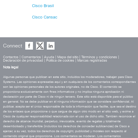
Cisco Brasil
Cisco Cansac
Connect
Contactos
|
Comentarios
|
Ayuda
|
Mapa del sitio
|
Términos y condiciones
|
Declaración de privacidad
|
Política de cookies
|
Marcas registradas
Nota legal
Algunas personas que publican en este sitio, incluidos los moderadores, trabajan para Cisco
Systems. Las opiniones expresadas aquí y en cualquiera de los comentarios correspondientes
son las opiniones personales de los autores originales, no de Cisco. El contenido se
proporciona exclusivamente con fines informativos y no implica ninguna aprobación ni
declaración por parte de Cisco ni de ningún tercero. Este sitio está disponible para el público
en general. No se debe publicar en él ninguna información que se considere confidencial. Al
publicar, acepta ser el único responsable de toda la información que facilite, que sea el destino
de los enlaces que proporcione o que cargue de algún otro modo en el sitio web, y exime a
Cisco de cualquier responsabilidad relacionada con el uso de dicho sitio. También reconoce el
derecho de alcance mundial, perpetuo, irrevocable, exento de regalías y totalmente
desembolsado y transferible (incluidos los derechos de conceder sublicencias) de Cisco a
ejercer, a su vez, todos los derechos de copyright, publicidad y morales con respecto al
contenido original que proporcione. Los comentarios se moderan. Los comentarios