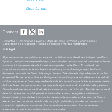
Cisco Cansac
Connect
Contactos
|
Comentarios
|
Ayuda
|
Mapa del sitio
|
Términos y condiciones
|
Declaración de privacidad
|
Política de cookies
|
Marcas registradas
Nota legal
Algunas personas que publican en este sitio, incluidos los moderadores, trabajan para Cisco
Systems. Las opiniones expresadas aquí y en cualquiera de los comentarios correspondientes
son las opiniones personales de los autores originales, no de Cisco. El contenido se
proporciona exclusivamente con fines informativos y no implica ninguna aprobación ni
declaración por parte de Cisco ni de ningún tercero. Este sitio está disponible para el público
en general. No se debe publicar en él ninguna información que se considere confidencial. Al
publicar, acepta ser el único responsable de toda la información que facilite, que sea el destino
de los enlaces que proporcione o que cargue de algún otro modo en el sitio web, y exime a
Cisco de cualquier responsabilidad relacionada con el uso de dicho sitio. También reconoce el
derecho de alcance mundial, perpetuo, irrevocable, exento de regalías y totalmente
desembolsado y transferible (incluidos los derechos de conceder sublicencias) de Cisco a
ejercer, a su vez, todos los derechos de copyright, publicidad y morales con respecto al
contenido original que proporcione. Los comentarios se moderan. Los comentarios
aparecerán tan pronto como el moderador los apruebe.