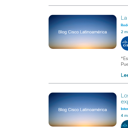
La
Red
2 m
*Es
Pue
Le
Lo
ex
Inte
4 m