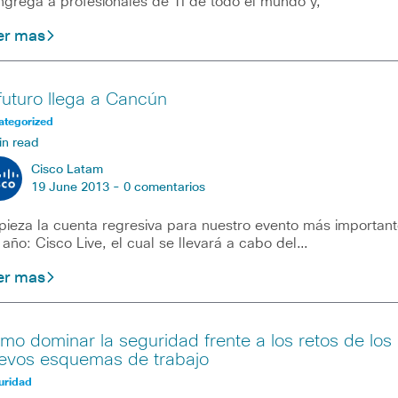
grega a profesionales de TI de todo el mundo y,
er mas
 futuro llega a Cancún
ategorized
in read
Cisco Latam
19 June 2013 -
0 comentarios
ieza la cuenta regresiva para nuestro evento más important
 año: Cisco Live, el cual se llevará a cabo del…
er mas
mo dominar la seguridad frente a los retos de los
evos esquemas de trabajo
uridad