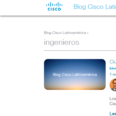
Blog Cisco Lat
Blog Cisco Latinoamérica
>
ingenieros
Ci
Inte
1 m
Los
Cis
Le