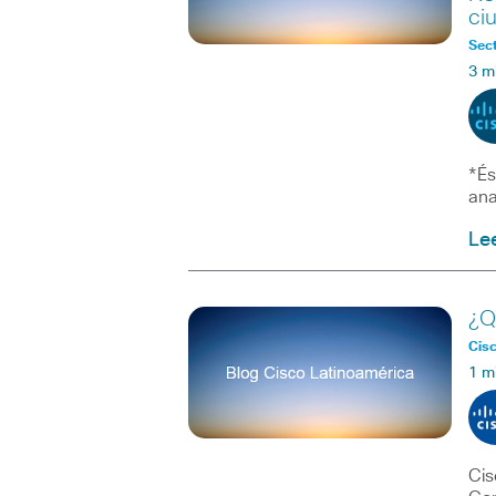
ci
Sect
3 m
*És
ana
Le
¿Q
Cisc
1 m
Cis