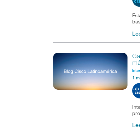
Est
bas
Le
Ga
má
Inte
1 m
Int
pro
Le