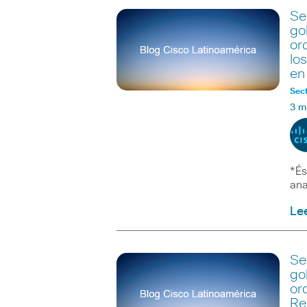
Se
go
or
lo
en
Sect
3 m
*És
ana
Le
Se
go
or
Re