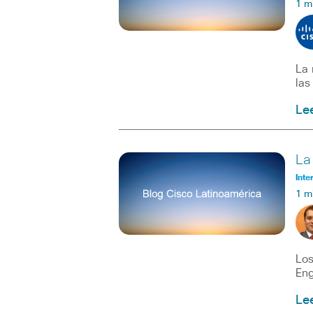
1 m
La 
las
Le
La
Inte
1 m
Los
Eng
Le