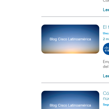
Con
Le
El
Unc
2 m
Emp
del
Le
Có
nu
Seg