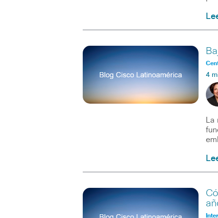
Le
Ba
Cent
4 m
La 
fun
em
Le
Có
añ
Inte