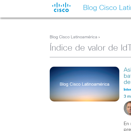
Blog Cisco Lat
Blog Cisco Latinoamérica
>
Índice de valor de Id
As
ba
de
Inte
3 m
En 
pre