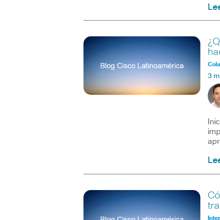
Le
¿Q
ha
Col
3 m
Ini
imp
apr
Le
Có
tr
Inte