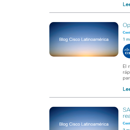
Le
Op
Cent
1 m
El 
ráp
par
Le
SA
re
Cent