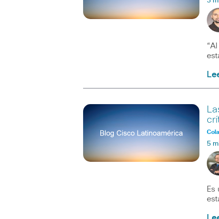
3 m
“Al
est
Le
La
cr
Col
5 m
Es 
est
Le