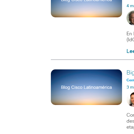
4 m
En 
(Id
Le
Bi
Cent
3 m
Com
des
eta