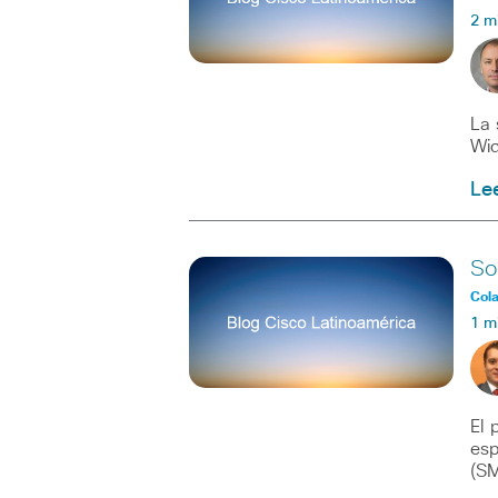
2 m
La 
Wid
Le
So
Col
1 m
El 
esp
(SM