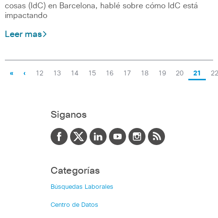
cosas (IdC) en Barcelona, hablé sobre cómo IdC está
impactando
Leer mas
«
‹
12
13
14
15
16
17
18
19
20
21
2
Siganos
Categorías
Búsquedas Laborales
Centro de Datos