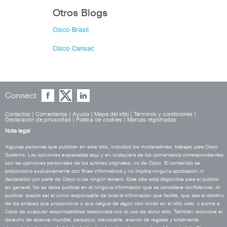
Otros Blogs
Cisco Brasil
Cisco Cansac
Connect
Contactos
|
Comentarios
|
Ayuda
|
Mapa del sitio
|
Términos y condiciones
|
Declaración de privacidad
|
Política de cookies
|
Marcas registradas
Nota legal
Algunas personas que publican en este sitio, incluidos los moderadores, trabajan para Cisco
Systems. Las opiniones expresadas aquí y en cualquiera de los comentarios correspondientes
son las opiniones personales de los autores originales, no de Cisco. El contenido se
proporciona exclusivamente con fines informativos y no implica ninguna aprobación ni
declaración por parte de Cisco ni de ningún tercero. Este sitio está disponible para el público
en general. No se debe publicar en él ninguna información que se considere confidencial. Al
publicar, acepta ser el único responsable de toda la información que facilite, que sea el destino
de los enlaces que proporcione o que cargue de algún otro modo en el sitio web, y exime a
Cisco de cualquier responsabilidad relacionada con el uso de dicho sitio. También reconoce el
derecho de alcance mundial, perpetuo, irrevocable, exento de regalías y totalmente