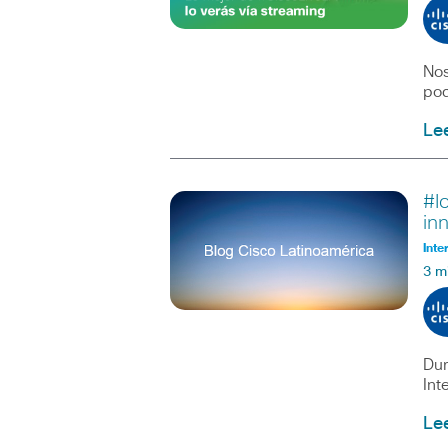
Nos
pod
Le
#I
in
Inte
3 m
Dur
Int
Le