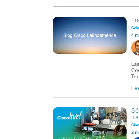
Tr
Col
4 m
Las
Cos
Tra
Le
Sé
tr
Cisc
2 m