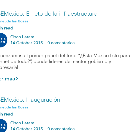
oEMéxico: El reto de la infraestructura
rnet de las Cosas
in read
Cisco Latam
14 October 2015 -
0 comentarios
enzamos el primer panel del foro: “¿Está México listo para
ernet de todo?”, donde líderes del sector gobierno y
resarial
er mas
oEMéxico: Inauguración
rnet de las Cosas
in read
Cisco Latam
14 October 2015 -
0 comentarios