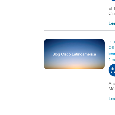
El 
Ciu
Le
In
pa
Inte
1 m
Aco
Méx
Le