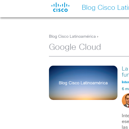
Blog Cisco Lat
Blog Cisco Latinoamérica
>
Google Cloud
La
fu
Inte
6 m
Int
ese
las