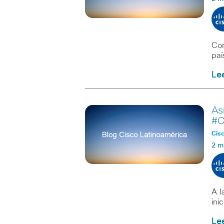
Con
paí
Le
As
#C
Cisc
2 m
A l
ini
Le