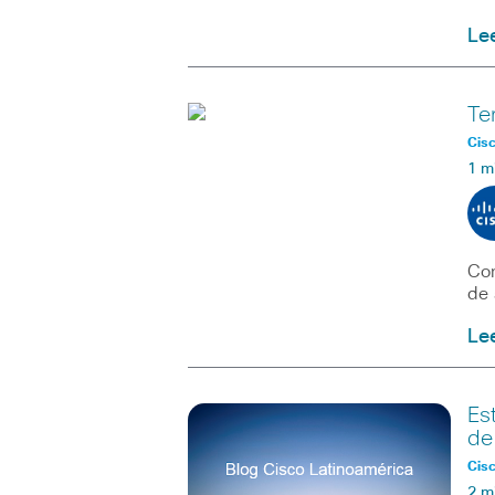
Le
Te
Cisc
1 m
Con
de 
Le
Es
de
Cisc
2 m