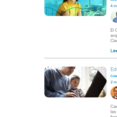
4 m
El 
arq
Cis
Le
Ed
Col
2 m
Cad
las
for