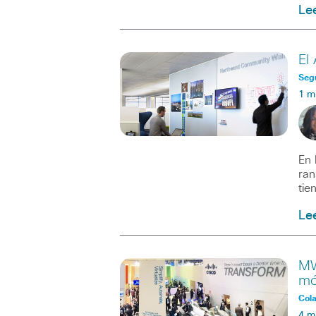
Le
El
Seg
1 m
En 
ran
tie
Le
MW
mó
Col
4 m