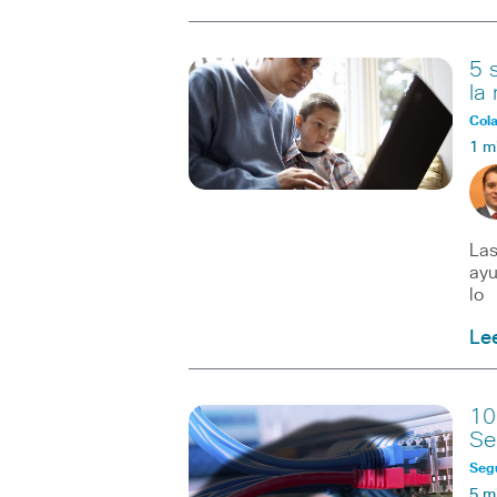
5 
la
Col
1 m
Las
ayu
lo
Le
10
Se
Seg
5 m