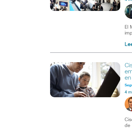
El 
imp
Le
Ci
em
en
Seg
4 m
Cis
de 