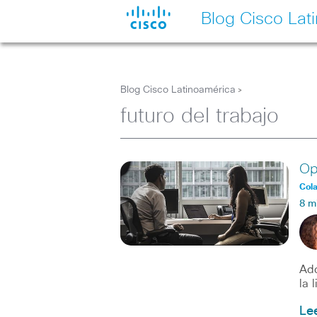
Blog Cisco Lat
Blog Cisco Latinoamérica
>
futuro del trabajo
Op
Col
8 m
Adq
la 
Le