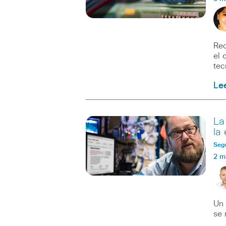
Rec
el 
tec
Le
La
la
Seg
2 m
Un 
se 