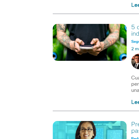
Le
5 
in
Seg
2 m
Cua
pen
una
Le
Pr
pa
Red