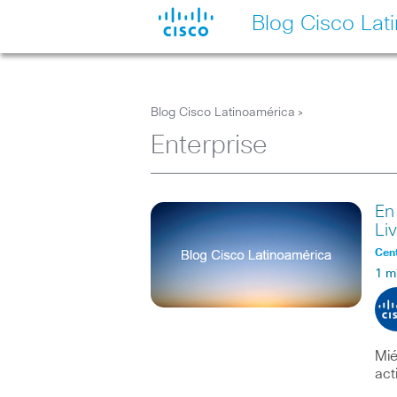
Blog Cisco Lat
Blog Cisco Latinoamérica
>
Enterprise
En
Li
Cent
1 m
Mié
act