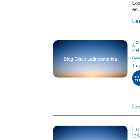
Los
en 
Le
¿P
de
Col
1 m
…
Le
La
la