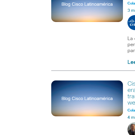
Col
3 m
La 
per
par
Le
Ci
er
tr
we
Col
4 m