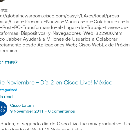
nte:
p://globalnewsroom.cisco.com/easyir/LA/es/local/press-
ease/Cisco-Presenta-Nuevas-Maneras-de-Colaborar-en-la
-Post-PC-Transformando-el-Lugar-de-Trabajo-traves-de-
taformas-Dispositivos-y–Navegadores-Web–822980.html
co Jabber Ayudará a Millones de Usuarios a Colaborar
ectamente desde Aplicaciones Web; Cisco WebEx de Próxim
neración…
er mas
de Noviembre – Día 2 en Cisco Live! México
ategorized
in read
Cisco Latam
9 November 2011 -
0 comentarios
 dudas, el segundo día de Cisco Live fue muy productivo. U
nada donde el World Of Solutions brilló…