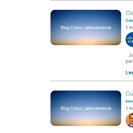
Ci
Col
1 m
Jab
par
Le
Cu
Inte
1 m