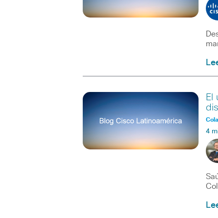
Des
mañ
Le
El
di
Col
4 m
Saú
Col
Le