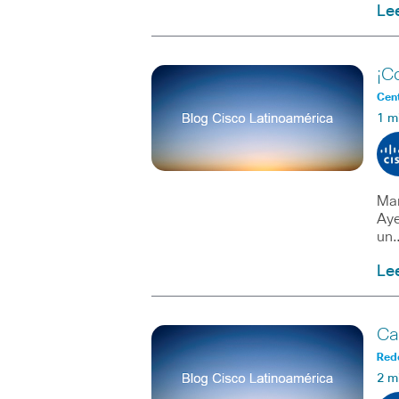
Le
¡C
Cent
1 m
Mar
Aye
un
Le
Ca
Red
2 m