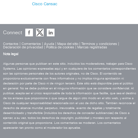
Cisco Cansac
Connect
Contactos
|
Comentarios
|
Ayuda
|
Mapa del sitio
|
Términos y condiciones
|
Declaración de privacidad
|
Política de cookies
|
Marcas registradas
Nota legal
Algunas personas que publican en este sitio, incluidos los moderadores, trabajan para Cisco
Systems. Las opiniones expresadas aquí y en cualquiera de los comentarios correspondientes
son las opiniones personales de los autores originales, no de Cisco. El contenido se
proporciona exclusivamente con fines informativos y no implica ninguna aprobación ni
declaración por parte de Cisco ni de ningún tercero. Este sitio está disponible para el público
en general. No se debe publicar en él ninguna información que se considere confidencial. Al
publicar, acepta ser el único responsable de toda la información que facilite, que sea el destino
de los enlaces que proporcione o que cargue de algún otro modo en el sitio web, y exime a
Cisco de cualquier responsabilidad relacionada con el uso de dicho sitio. También reconoce el
derecho de alcance mundial, perpetuo, irrevocable, exento de regalías y totalmente
desembolsado y transferible (incluidos los derechos de conceder sublicencias) de Cisco a
ejercer, a su vez, todos los derechos de copyright, publicidad y morales con respecto al
contenido original que proporcione. Los comentarios se moderan. Los comentarios
aparecerán tan pronto como el moderador los apruebe.