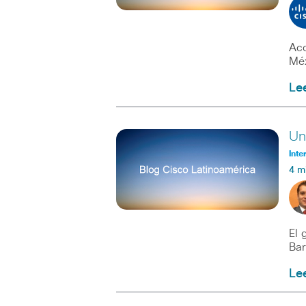
Aco
Méx
Le
Un
Inte
4 m
El 
Bar
Le