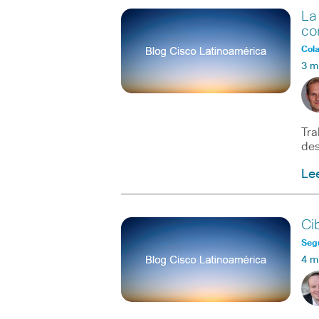
La
co
Col
3 m
Tra
des
Le
Ci
Seg
4 m