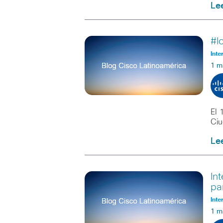
Le
#I
Inte
1 m
El 
Ciu
Le
In
pa
Inte
1 m