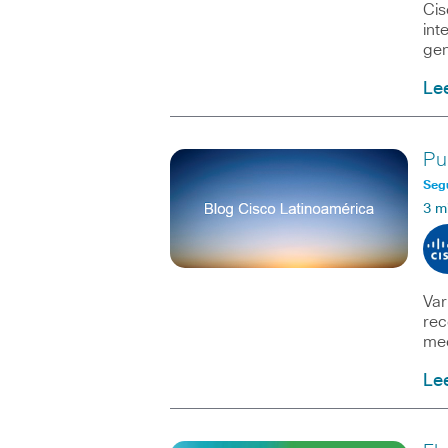
Cis
int
gen
Le
Pu
Seg
3 m
Var
rec
mec
Le