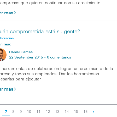
 empresas que quieren continuar con su crecimiento.
er mas
uán comprometida está su gente?
aboración
in read
Daniel Garces
22 September 2015 -
0 comentarios
 herramientas de colaboración logran un crecimiento de la
resa y todos sus empleados. Dar las herramientas
esarias para ejecutar
er mas
7
8
9
10
11
12
13
14
15
16
›