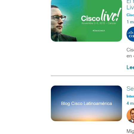
El
Li
Cisc
1 m
Cis
en 
Le
Se
Inte
4 m
Mig