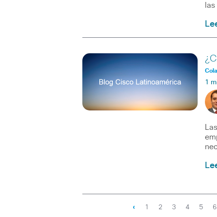
las
Le
¿C
Col
1 m
Las
emp
nec
Le
‹
1
2
3
4
5
6