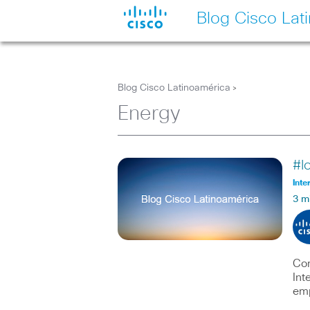
Blog Cisco Lat
Blog Cisco Latinoamérica
>
Energy
#I
Inte
3 m
Com
Int
emp