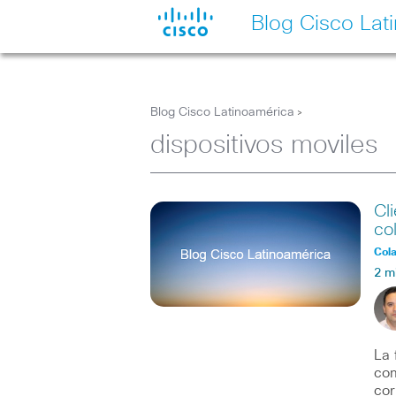
Blog Cisco Lat
Blog Cisco Latinoamérica
>
dispositivos moviles
Cl
co
Col
2 m
La 
com
cor