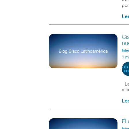
po
Le
Ci
nu
Inte
1 m
Las
all
Le
El
Inte