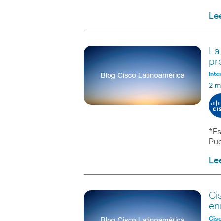
Le
La
pr
Inte
2 m
*Es
Pue
Le
Ci
en
Cisc