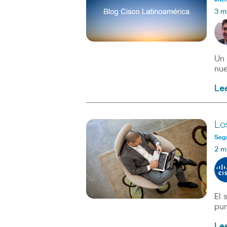
3 m
Un 
nue
Le
Lo
Seg
2 m
El 
pun
Le