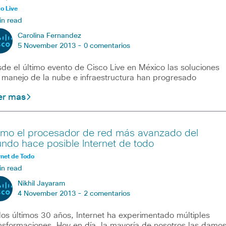
o Live
in read
Carolina Fernandez
5 November 2013 -
0 comentarios
de el último evento de Cisco Live en México las soluciones
 manejo de la nube e infraestructura han progresado
er mas
mo el procesador de red más avanzado del
ndo hace posible Internet de todo
rnet de Todo
in read
Nikhil Jayaram
4 November 2013 -
2 comentarios
los últimos 30 años, Internet ha experimentado múltiples
nsformaciones. Hoy en día, la mayoría de nosotros las damo