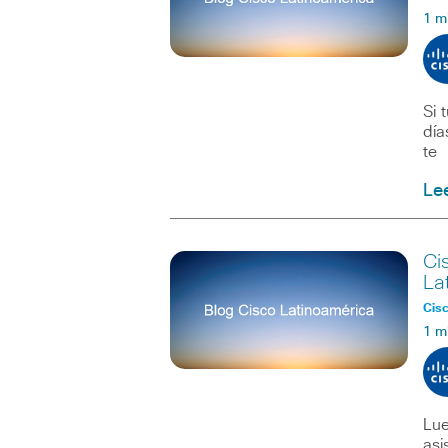
1 m
Si 
día
te
Le
Ci
La
Cisc
1 m
Lue
asi