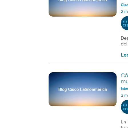
Cisc
2 m
Des
del
Le
Có
mu
Inte
2 m
En 
tra