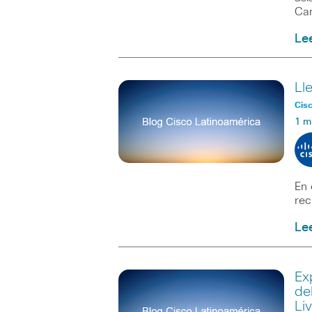
Can
Le
Ll
Cisc
1 m
En 
rec
Le
Ex
de
Li