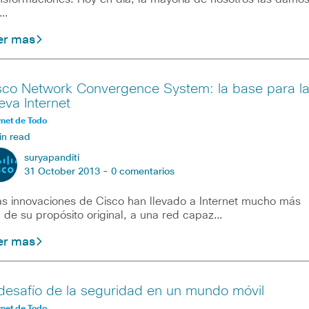
r…
er mas
sco Network Convergence System: la base para l
eva Internet
rnet de Todo
in read
suryapanditi
31 October 2013 -
0 comentarios
 innovaciones de Cisco han llevado a Internet mucho más
á de su propósito original, a una red capaz…
er mas
 desafío de la seguridad en un mundo móvil
rnet de Todo