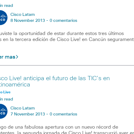
in read
Cisco Latam
8 November 2013 -
0 comentarios
tuviste la oportunidad de estar durante estos tres últimos
s en la tercera edición de Cisco Live! en Cancún segurament
er mas
sco Live! anticipa el futuro de las TIC’s en
tinoamérica
o Live
in read
Cisco Latam
7 November 2013 -
0 comentarios
go de una fabulosa apertura con un nuevo récord de
stentes, la segunda jornada de Cisco Live! transcurrió ayer e