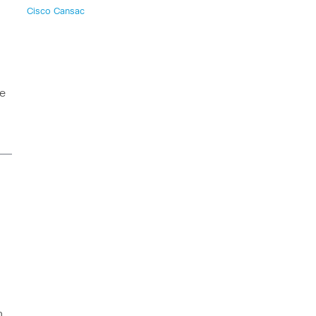
Cisco Cansac
e
n