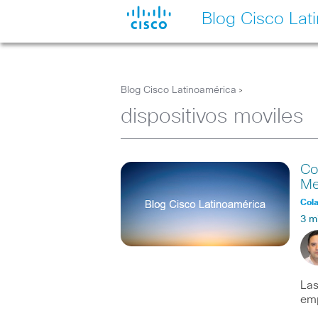
Blog Cisco Lat
Blog Cisco Latinoamérica
>
dispositivos moviles
Co
Me
Col
3 m
Las
emp