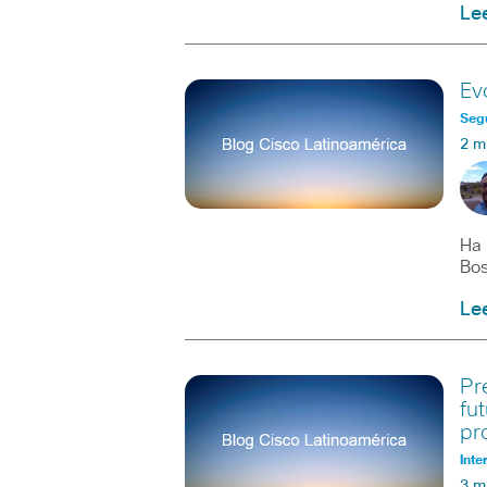
Le
Ev
Seg
2 m
Ha 
Bos
Le
Pr
fu
pr
Inte
3 m