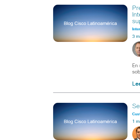
Pr
In
su
Inte
3 m
En 
sob
Le
Se
Cus
1 m