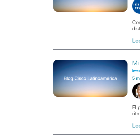
Con
dis
Le
Mi
Inte
5 m
El 
rit
Le