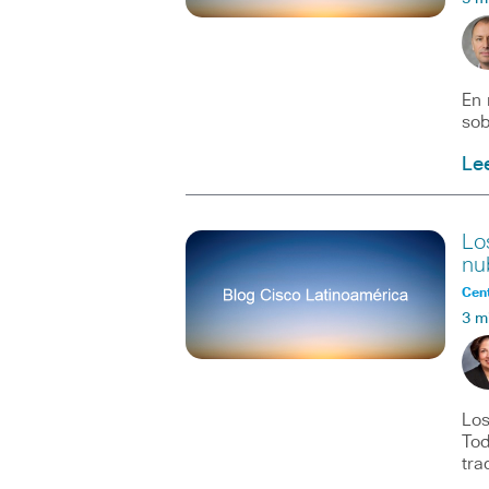
En 
sob
Le
Lo
nu
Cent
3 m
Los
Tod
tra