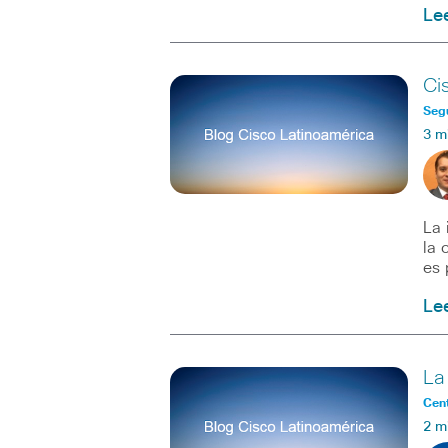
Le
Ci
Seg
3 m
La 
la 
es 
Le
La
Cent
2 m