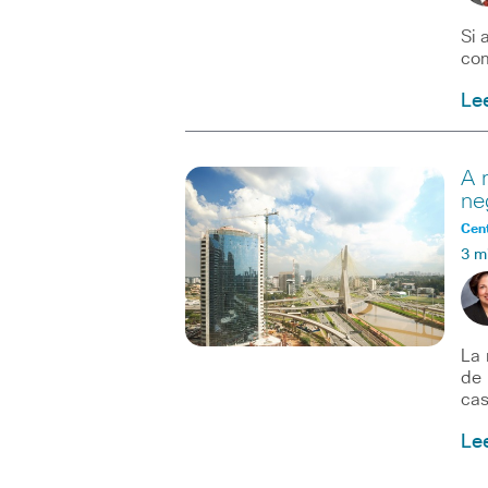
Si 
com
Le
A 
ne
Cent
3 m
La 
de 
cas
Le