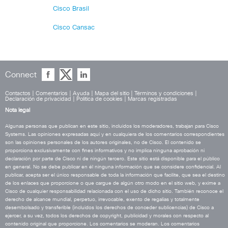
Cisco Brasil
Cisco Cansac
Connect
Contactos
|
Comentarios
|
Ayuda
|
Mapa del sitio
|
Términos y condiciones
|
Declaración de privacidad
|
Política de cookies
|
Marcas registradas
Nota legal
Algunas personas que publican en este sitio, incluidos los moderadores, trabajan para Cisco
Systems. Las opiniones expresadas aquí y en cualquiera de los comentarios correspondientes
son las opiniones personales de los autores originales, no de Cisco. El contenido se
proporciona exclusivamente con fines informativos y no implica ninguna aprobación ni
declaración por parte de Cisco ni de ningún tercero. Este sitio está disponible para el público
en general. No se debe publicar en él ninguna información que se considere confidencial. Al
publicar, acepta ser el único responsable de toda la información que facilite, que sea el destino
de los enlaces que proporcione o que cargue de algún otro modo en el sitio web, y exime a
Cisco de cualquier responsabilidad relacionada con el uso de dicho sitio. También reconoce el
derecho de alcance mundial, perpetuo, irrevocable, exento de regalías y totalmente
desembolsado y transferible (incluidos los derechos de conceder sublicencias) de Cisco a
ejercer, a su vez, todos los derechos de copyright, publicidad y morales con respecto al
contenido original que proporcione. Los comentarios se moderan. Los comentarios