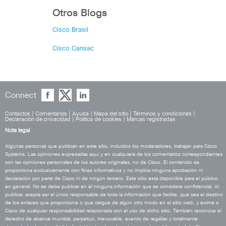
Otros Blogs
Cisco Brasil
Cisco Cansac
Connect
Contactos
|
Comentarios
|
Ayuda
|
Mapa del sitio
|
Términos y condiciones
|
Declaración de privacidad
|
Política de cookies
|
Marcas registradas
Nota legal
Algunas personas que publican en este sitio, incluidos los moderadores, trabajan para Cisco
Systems. Las opiniones expresadas aquí y en cualquiera de los comentarios correspondientes
son las opiniones personales de los autores originales, no de Cisco. El contenido se
proporciona exclusivamente con fines informativos y no implica ninguna aprobación ni
declaración por parte de Cisco ni de ningún tercero. Este sitio está disponible para el público
en general. No se debe publicar en él ninguna información que se considere confidencial. Al
publicar, acepta ser el único responsable de toda la información que facilite, que sea el destino
de los enlaces que proporcione o que cargue de algún otro modo en el sitio web, y exime a
Cisco de cualquier responsabilidad relacionada con el uso de dicho sitio. También reconoce el
derecho de alcance mundial, perpetuo, irrevocable, exento de regalías y totalmente