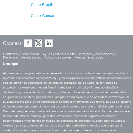
Cisco Brasil
Cisco Cansac
Connect
Contactos
|
Comentarios
|
Ayuda
|
Mapa del sitio
|
Términos y condiciones
|
Declaración de privacidad
|
Política de cookies
|
Marcas registradas
Nota legal
Algunas personas que publican en este sitio, incluidos los moderadores, trabajan para Cisco
Systems. Las opiniones expresadas aquí y en cualquiera de los comentarios correspondientes
son las opiniones personales de los autores originales, no de Cisco. El contenido se
proporciona exclusivamente con fines informativos y no implica ninguna aprobación ni
declaración por parte de Cisco ni de ningún tercero. Este sitio está disponible para el público
en general. No se debe publicar en él ninguna información que se considere confidencial. Al
publicar, acepta ser el único responsable de toda la información que facilite, que sea el destino
de los enlaces que proporcione o que cargue de algún otro modo en el sitio web, y exime a
Cisco de cualquier responsabilidad relacionada con el uso de dicho sitio. También reconoce el
derecho de alcance mundial, perpetuo, irrevocable, exento de regalías y totalmente
desembolsado y transferible (incluidos los derechos de conceder sublicencias) de Cisco a
ejercer, a su vez, todos los derechos de copyright, publicidad y morales con respecto al
contenido original que proporcione. Los comentarios se moderan. Los comentarios