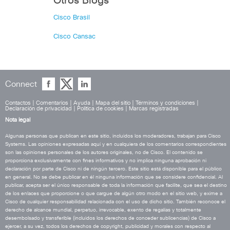
Otros Blogs
Cisco Brasil
Cisco Cansac
Connect
Contactos
|
Comentarios
|
Ayuda
|
Mapa del sitio
|
Términos y condiciones
|
Declaración de privacidad
|
Política de cookies
|
Marcas registradas
Nota legal
Algunas personas que publican en este sitio, incluidos los moderadores, trabajan para Cisco
Systems. Las opiniones expresadas aquí y en cualquiera de los comentarios correspondientes
son las opiniones personales de los autores originales, no de Cisco. El contenido se
proporciona exclusivamente con fines informativos y no implica ninguna aprobación ni
declaración por parte de Cisco ni de ningún tercero. Este sitio está disponible para el público
en general. No se debe publicar en él ninguna información que se considere confidencial. Al
publicar, acepta ser el único responsable de toda la información que facilite, que sea el destino
de los enlaces que proporcione o que cargue de algún otro modo en el sitio web, y exime a
Cisco de cualquier responsabilidad relacionada con el uso de dicho sitio. También reconoce el
derecho de alcance mundial, perpetuo, irrevocable, exento de regalías y totalmente
desembolsado y transferible (incluidos los derechos de conceder sublicencias) de Cisco a
ejercer, a su vez, todos los derechos de copyright, publicidad y morales con respecto al