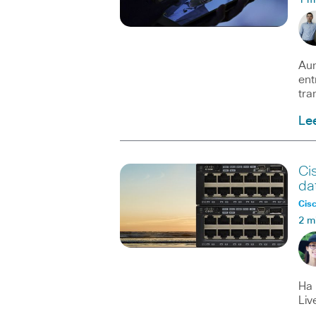
1 m
Aun
ent
tra
Le
Ci
da
Cisc
2 m
Ha 
Liv