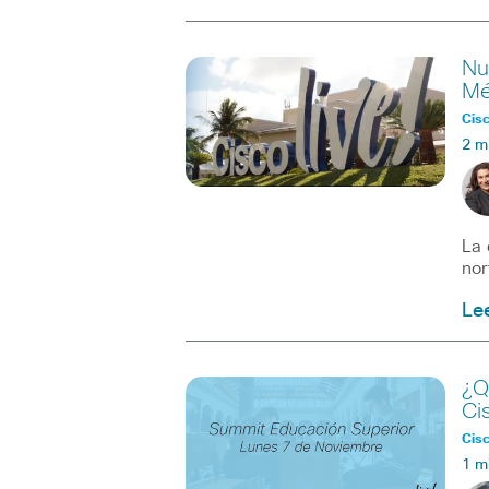
Nu
Mé
Cisc
2 m
La 
nor
Le
¿Q
Ci
Cisc
1 m