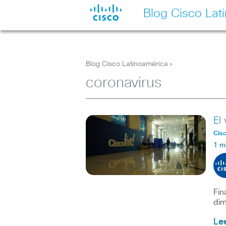
Blog Cisco Lat
Blog Cisco Latinoamérica
>
coronavirus
El
Cisc
1 m
Fin
dim
Le