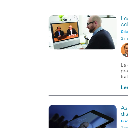
Lo
co
Col
3 m
La 
gra
tra
Le
As
di
Cisc