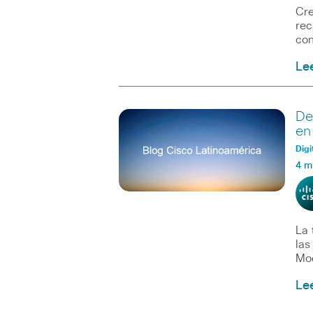
Cre
rec
con
Le
De
en
Digi
4 m
La 
las
Mo
Le