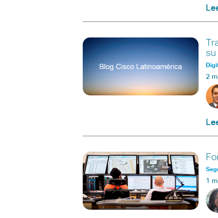
Le
Tr
su
Digi
2 m
Le
Fo
Seg
1 m