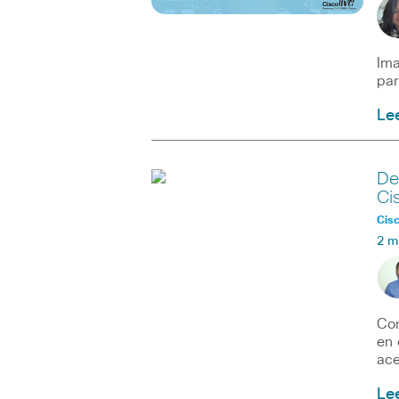
Ima
par
Le
De
Ci
Cisc
2 m
Con
en 
ace
Le