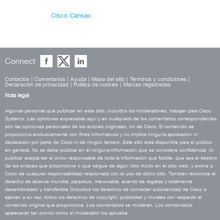
Cisco Cansac
Connect
Contactos
|
Comentarios
|
Ayuda
|
Mapa del sitio
|
Términos y condiciones
|
Declaración de privacidad
|
Política de cookies
|
Marcas registradas
Nota legal
Algunas personas que publican en este sitio, incluidos los moderadores, trabajan para Cisco
Systems. Las opiniones expresadas aquí y en cualquiera de los comentarios correspondientes
son las opiniones personales de los autores originales, no de Cisco. El contenido se
proporciona exclusivamente con fines informativos y no implica ninguna aprobación ni
declaración por parte de Cisco ni de ningún tercero. Este sitio está disponible para el público
en general. No se debe publicar en él ninguna información que se considere confidencial. Al
publicar, acepta ser el único responsable de toda la información que facilite, que sea el destino
de los enlaces que proporcione o que cargue de algún otro modo en el sitio web, y exime a
Cisco de cualquier responsabilidad relacionada con el uso de dicho sitio. También reconoce el
derecho de alcance mundial, perpetuo, irrevocable, exento de regalías y totalmente
desembolsado y transferible (incluidos los derechos de conceder sublicencias) de Cisco a
ejercer, a su vez, todos los derechos de copyright, publicidad y morales con respecto al
contenido original que proporcione. Los comentarios se moderan. Los comentarios
aparecerán tan pronto como el moderador los apruebe.