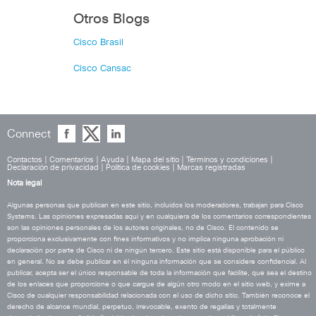
Otros Blogs
Cisco Brasil
Cisco Cansac
Connect
Contactos
|
Comentarios
|
Ayuda
|
Mapa del sitio
|
Términos y condiciones
|
Declaración de privacidad
|
Política de cookies
|
Marcas registradas
Nota legal
Algunas personas que publican en este sitio, incluidos los moderadores, trabajan para Cisco
Systems. Las opiniones expresadas aquí y en cualquiera de los comentarios correspondientes
son las opiniones personales de los autores originales, no de Cisco. El contenido se
proporciona exclusivamente con fines informativos y no implica ninguna aprobación ni
declaración por parte de Cisco ni de ningún tercero. Este sitio está disponible para el público
en general. No se debe publicar en él ninguna información que se considere confidencial. Al
publicar, acepta ser el único responsable de toda la información que facilite, que sea el destino
de los enlaces que proporcione o que cargue de algún otro modo en el sitio web, y exime a
Cisco de cualquier responsabilidad relacionada con el uso de dicho sitio. También reconoce el
derecho de alcance mundial, perpetuo, irrevocable, exento de regalías y totalmente