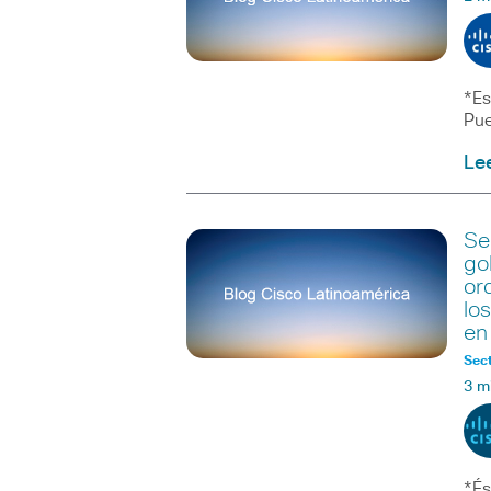
*Es
Pue
Le
Se
go
or
lo
en
Sect
3 m
*És