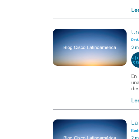
Le
Un
Red
3 m
En 
una
des
Le
La
Red
2 m