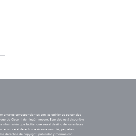
comentarios correspondientes son las opiniones personales
rte de Cisco ni de ningún tercero. Este sitio está disponible
a información que facilite, que sea el destino de los enlaces
ién reconoce el derecho de alcance mundial, perpetuo,
s los derechos de copyright, publicidad y morales con