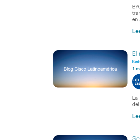
BYO
tra
en 
Le
El
Red
1 m
La 
del
Le
Se