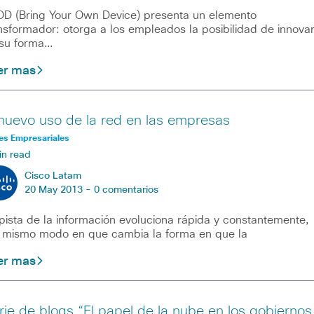
D (Bring Your Own Device) presenta un elemento
nsformador: otorga a los empleados la posibilidad de innova
su forma…
er mas
 nuevo uso de la red en las empresas
es Empresariales
in read
Cisco Latam
20 May 2013 -
0 comentarios
pista de la información evoluciona rápida y constantemente,
 mismo modo en que cambia la forma en que la
er mas
rie de blogs “El papel de la nube en los gobiernos