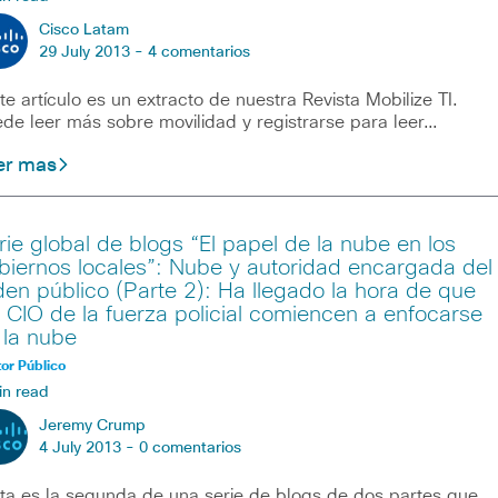
Cisco Latam
29 July 2013 -
4 comentarios
te artículo es un extracto de nuestra Revista Mobilize TI.
de leer más sobre movilidad y registrarse para leer…
er mas
rie global de blogs “El papel de la nube en los
biernos locales”: Nube y autoridad encargada del
den público (Parte 2): Ha llegado la hora de que
s CIO de la fuerza policial comiencen a enfocarse
 la nube
or Público
in read
Jeremy Crump
4 July 2013 -
0 comentarios
ta es la segunda de una serie de blogs de dos partes que