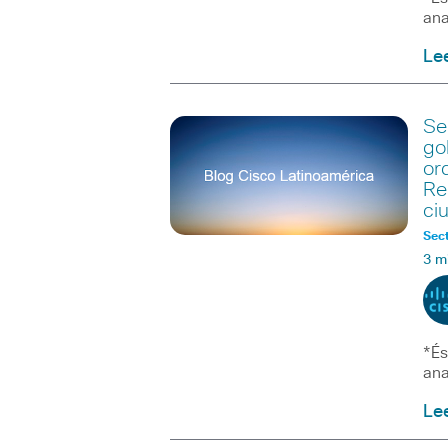
ana
Le
Se
go
or
Re
ci
Sect
3 m
*És
ana
Le