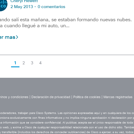
Cheryl Hewett
2 May 2013 -
0 comentarios
ndo salí esta mañana, se estaban formando nuevas nubes.
a cuando llegué a mi auto, un…
er mas
1
2
3
4
inos y condiciones
|
Declaración de privacidad
|
Política de cookies
|
Marcas registradas
 moderadores, trabajan para Cisco Systems. Las opiniones expresadas aquí y en cualquiera de los 
orciona exclusivamente con fines informativos y no implica ninguna aprobación ni declaración por pa
a información que se considere confidencial. Al publicar, acepta ser el único responsable de toda l
o web, y exime a Cisco de cualquier responsabilidad relacionada con el uso de dicho sitio. Tamb
transferible (incluidos los derechos de conceder sublicencias) de Cisco a ejercer, a su vez, todo