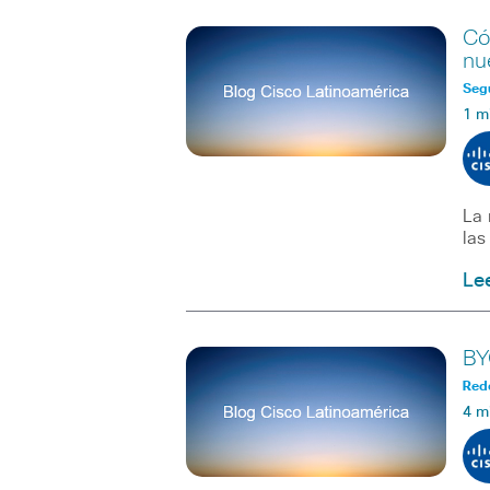
Có
nu
Seg
1 m
La 
las
Le
BY
Red
4 m