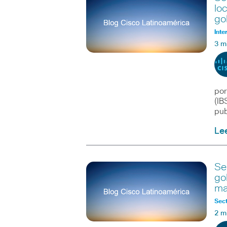
lo
go
Inte
3 m
por
(IB
pub
Le
Se
go
ma
Sect
2 m