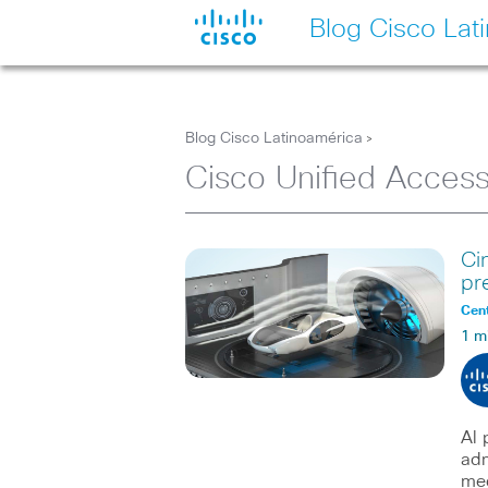
Blog Cisco Lat
Blog Cisco Latinoamérica
>
Cisco Unified Acces
Ci
pr
Cent
1 m
Al 
adm
med