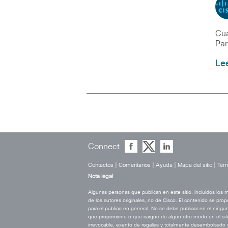
Cua
Par
Le
Connect
Contactos
|
Comentarios
|
Ayuda
|
Mapa del sitio
|
Térm
Nota legal
Algunas personas que publican en este sitio, incluidos los
de los autores originales, no de Cisco. El contenido se prop
para el público en general. No se debe publicar en él ningun
que proporcione o que cargue de algún otro modo en el siti
irrevocable, exento de regalías y totalmente desembolsado y 