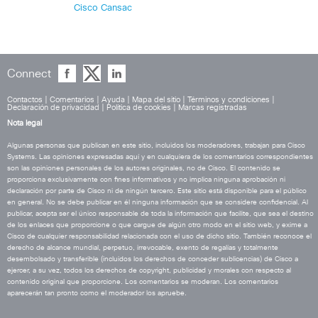
Cisco Cansac
Connect
Contactos
|
Comentarios
|
Ayuda
|
Mapa del sitio
|
Términos y condiciones
|
Declaración de privacidad
|
Política de cookies
|
Marcas registradas
Nota legal
Algunas personas que publican en este sitio, incluidos los moderadores, trabajan para Cisco
Systems. Las opiniones expresadas aquí y en cualquiera de los comentarios correspondientes
son las opiniones personales de los autores originales, no de Cisco. El contenido se
proporciona exclusivamente con fines informativos y no implica ninguna aprobación ni
declaración por parte de Cisco ni de ningún tercero. Este sitio está disponible para el público
en general. No se debe publicar en él ninguna información que se considere confidencial. Al
publicar, acepta ser el único responsable de toda la información que facilite, que sea el destino
de los enlaces que proporcione o que cargue de algún otro modo en el sitio web, y exime a
Cisco de cualquier responsabilidad relacionada con el uso de dicho sitio. También reconoce el
derecho de alcance mundial, perpetuo, irrevocable, exento de regalías y totalmente
desembolsado y transferible (incluidos los derechos de conceder sublicencias) de Cisco a
ejercer, a su vez, todos los derechos de copyright, publicidad y morales con respecto al
contenido original que proporcione. Los comentarios se moderan. Los comentarios
aparecerán tan pronto como el moderador los apruebe.