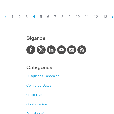
‹
1
2
3
4
5
6
7
8
9
10
11
12
13
›
Siganos
Categorías
Búsquedas Laborales
Centro de Datos
Cisco Live
Colaboración
Digitalización