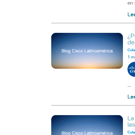
en 
Le
¿P
de
Col
1 m
…
Le
La
la
Col