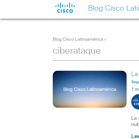
Blog Cisco Lat
Blog Cisco Latinoamérica
>
ciberataque
La
Seg
1 m
La 
nub
Le