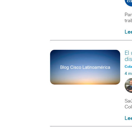
Par
tra
Le
El
di
Col
4 m
Saú
Col
Le