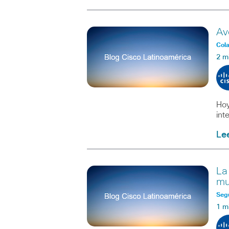
Av
Col
2 m
Hoy
int
Le
La
mu
Seg
1 m