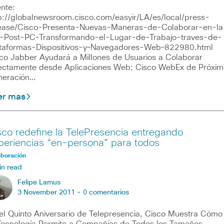
nte:
p://globalnewsroom.cisco.com/easyir/LA/es/local/press-
ease/Cisco-Presenta-Nuevas-Maneras-de-Colaborar-en-la
-Post-PC-Transformando-el-Lugar-de-Trabajo-traves-de-
taformas-Dispositivos-y–Navegadores-Web–822980.html
co Jabber Ayudará a Millones de Usuarios a Colaborar
ectamente desde Aplicaciones Web; Cisco WebEx de Próxim
neración…
er mas
sco redefine la TelePresencia entregando
periencias “en-persona” para todos
aboración
in read
Felipe Lamus
3 November 2011 -
0 comentarios
el Quinto Aniversario de Telepresencia, Cisco Muestra Cómo
Tecnología Permite a Compañías de Todos los Tamaños…