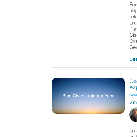
Fue
htt
rel
Era
Pla
Cis
Dir
Ge
Le
Ci
ex
Col
5 m
En 
la 