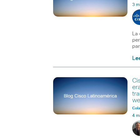
3 m
La 
per
par
Le
Ci
er
tr
we
Col
4 m