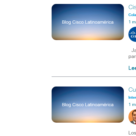
Ci
Col
1 m
Jab
par
Le
Cu
Inte
1 m
Los