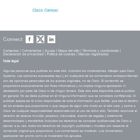
Cisco Cansac
Connect
Contactos
|
Comentarios
|
Ayuda
|
Mapa del sitio
|
Términos y condiciones
|
Declaración de privacidad
|
Política de cookies
|
Marcas registradas
Nota legal
Algunas personas que publican en este sitio, incluidos los moderadores, trabajan para Cisco
Systems. Las opiniones expresadas aquí y en cualquiera de los comentarios correspondientes
son las opiniones personales de los autores originales, no de Cisco. El contenido se
proporciona exclusivamente con fines informativos y no implica ninguna aprobación ni
declaración por parte de Cisco ni de ningún tercero. Este sitio está disponible para el público
en general. No se debe publicar en él ninguna información que se considere confidencial. Al
publicar, acepta ser el único responsable de toda la información que facilite, que sea el destino
de los enlaces que proporcione o que cargue de algún otro modo en el sitio web, y exime a
Cisco de cualquier responsabilidad relacionada con el uso de dicho sitio. También reconoce el
derecho de alcance mundial, perpetuo, irrevocable, exento de regalías y totalmente
desembolsado y transferible (incluidos los derechos de conceder sublicencias) de Cisco a
ejercer, a su vez, todos los derechos de copyright, publicidad y morales con respecto al
contenido original que proporcione. Los comentarios se moderan. Los comentarios
aparecerán tan pronto como el moderador los apruebe.