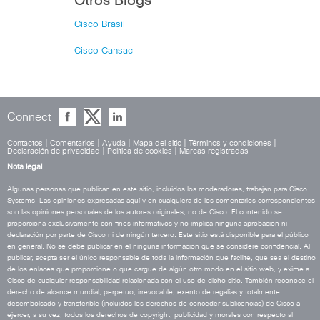
Otros Blogs
Cisco Brasil
Cisco Cansac
Connect
Contactos
|
Comentarios
|
Ayuda
|
Mapa del sitio
|
Términos y condiciones
|
Declaración de privacidad
|
Política de cookies
|
Marcas registradas
Nota legal
Algunas personas que publican en este sitio, incluidos los moderadores, trabajan para Cisco
Systems. Las opiniones expresadas aquí y en cualquiera de los comentarios correspondientes
son las opiniones personales de los autores originales, no de Cisco. El contenido se
proporciona exclusivamente con fines informativos y no implica ninguna aprobación ni
declaración por parte de Cisco ni de ningún tercero. Este sitio está disponible para el público
en general. No se debe publicar en él ninguna información que se considere confidencial. Al
publicar, acepta ser el único responsable de toda la información que facilite, que sea el destino
de los enlaces que proporcione o que cargue de algún otro modo en el sitio web, y exime a
Cisco de cualquier responsabilidad relacionada con el uso de dicho sitio. También reconoce el
derecho de alcance mundial, perpetuo, irrevocable, exento de regalías y totalmente
desembolsado y transferible (incluidos los derechos de conceder sublicencias) de Cisco a
ejercer, a su vez, todos los derechos de copyright, publicidad y morales con respecto al