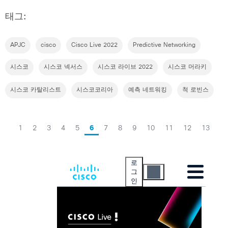
태그:
APJC
cisco
Cisco Live 2022
Predictive Networking
시스코
시스코 넥서스
시스코 라이브 2022
시스코 머라키
시스코 카탈리스트
시스코코리아
예측 네트워킹
척 로빈스
1
2
3
4
5
6
7
8
9
10
11
12
13