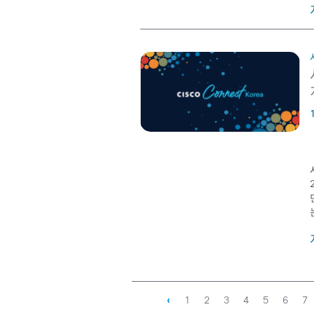
‹
1
2
3
4
5
6
7