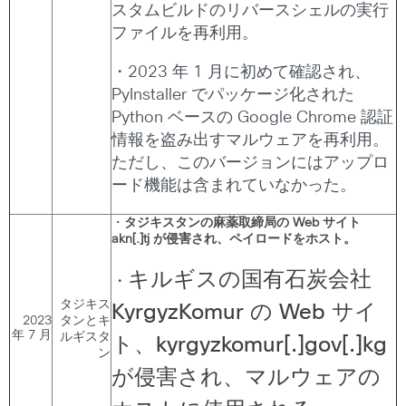
スタムビルドのリバースシェルの実行
ファイルを再利用。
・2023 年 1 月に初めて確認され、
PyInstaller でパッケージ化された
Python ベースの Google Chrome 認証
情報を盗み出すマルウェアを再利用。
ただし、このバージョンにはアップロ
ード機能は含まれていなかった。
・
タジキスタンの麻薬取締局の
Web
サイト
akn[.]tj
が侵害され、ペイロードをホスト。
キルギスの国有石炭会社
・
タジキス
KyrgyzKomur
の
Web
サイ
2023
タンとキ
年 7 月
ルギスタ
ト、
kyrgyzkomur[.]gov[.]kg
ン
が侵害され、マルウェアの