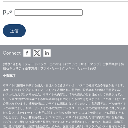
氏名
Connect
お問い合わせ
|
フィードバック
|
このサイトについて
|
サイトマップ
|
ご利用条件
|
情
報セキュリティ基本方針
|
プライバシー
|
クッキーポリシー
|
商標
免責事項
本サイトに情報を掲載する個人（管理人を含みます）は、シスコの社員である場合があります。
本サイトおよび対応するコメントにおいて表明される意見は、投稿者本人の個人的意見であり、
シスコの意見ではありません。本サイトの内容は、情報の提供のみを目的として掲載されてお
り、シスコや他の関係者による推奨や表明を目的としたものではありません。このサイトは一般
公開されています。機密情報はこのサイトに掲載しないでください。各利用者は、本Webサイト
への掲載により、投稿、リンクその他の方法でアップロードした全ての情報の内容に対して全責
任を負い、本Web サイトの利用に関するあらゆる責任からシスコを免責することに同意したも
のとします。また、各利用者は、シスコに対し、本サイトに提供した情報内容に関する著作権、
パブリシティ権および著作者人格権を行使するための全世界において有効な、無期限、取消不
能、使用料無料且つ許諾料全額支払い済みの、譲渡可能な権利（サブライセンスする権利を含み