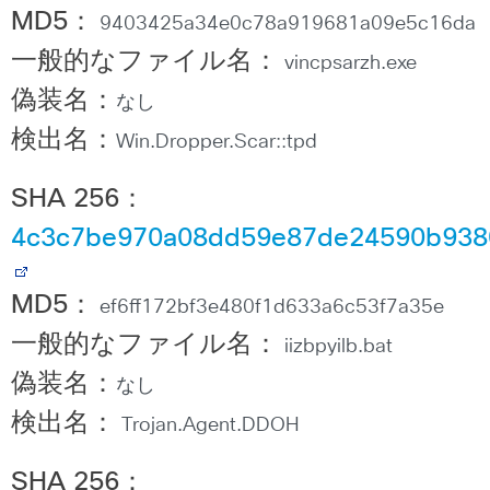
MD5
：
9403425a34e0c78a919681a09e5c16da
一般的なファイル名：
vincpsarzh.exe
偽装名：
なし
検出名：
Win.Dropper.Scar::tpd
SHA 256
：
4c3c7be970a08dd59e87de24590b938
MD5
：
ef6ff172bf3e480f1d633a6c53f7a35e
一般的なファイル名：
iizbpyilb.bat
偽装名：
なし
検出名：
Trojan.Agent.DDOH
SHA 256
：