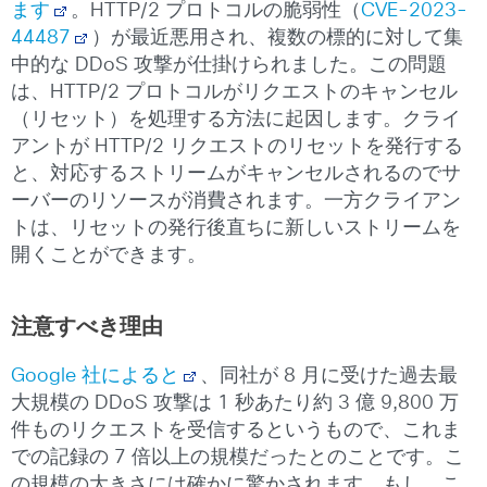
ます
。HTTP/2 プロトコルの脆弱性（
CVE-2023-
44487
）が最近悪用され、複数の標的に対して集
中的な DDoS 攻撃が仕掛けられました。この問題
は、HTTP/2 プロトコルがリクエストのキャンセル
（リセット）を処理する方法に起因します。クライ
アントが HTTP/2 リクエストのリセットを発行する
と、対応するストリームがキャンセルされるのでサ
ーバーのリソースが消費されます。一方クライアン
トは、リセットの発行後直ちに新しいストリームを
開くことができます。
注意すべき理由
Google 社によると
、同社が 8 月に受けた過去最
大規模の DDoS 攻撃は 1 秒あたり約 3 億 9,800 万
件ものリクエストを受信するというもので、これま
での記録の 7 倍以上の規模だったとのことです。こ
の規模の大きさには確かに驚かされます。もし、こ