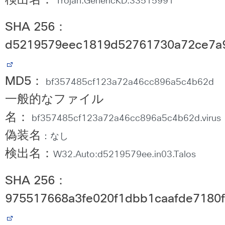
検出名：
Trojan.GenericKD.33515991
SHA 256
：
d5219579eec1819d52761730a72ce7a9
MD5
：
bf357485cf123a72a46cc896a5c4b62d
一般的なファイル
名：
bf357485cf123a72a46cc896a5c4b62d.virus
偽装名
：なし
検出名：
W32.Auto:d5219579ee.in03.Talos
SHA 256
：
975517668a3fe020f1dbb1caafde7180