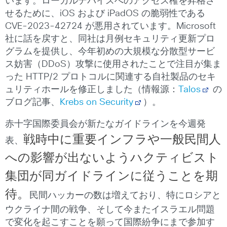
います。ローカルデバイスへのアクセス権を昇格さ
せるために、iOS および iPadOS の脆弱性である
CVE-2023-42724 が悪用されています。Microsoft
社に話を戻すと、同社は月例セキュリティ更新プロ
グラムを提供し、今年初めの大規模な分散型サービ
ス妨害（DDoS）攻撃に使用されたことで注目が集ま
った HTTP/2 プロトコルに関連する自社製品のセキ
ュリティホールを修正しました（情報源：
Talos
の
ブログ記事、
Krebs on Security
）。
赤十字国際委員会が新たなガイドラインを今週発
戦時中に重要インフラや一般民間人
表、
への影響が出ないようハクティビスト
集団が同ガイドラインに従うことを期
待。
民間ハッカーの数は増えており、特にロシアと
ウクライナ間の戦争、そして今またイスラエル問題
で変化を起こすことを願って国際紛争にまで参加す