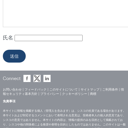
氏名
Connect
お問い合わせ
|
フィードバック
|
このサイトについて
|
サイトマップ
|
ご利用条件
|
情
報セキュリティ基本方針
|
プライバシー
|
クッキーポリシー
|
商標
免責事項
本サイトに情報を掲載する個人（管理人を含みます）は、シスコの社員である場合があります。
本サイトおよび対応するコメントにおいて表明される意見は、投稿者本人の個人的意見であり、
シスコの意見ではありません。本サイトの内容は、情報の提供のみを目的として掲載されてお
り、シスコや他の関係者による推奨や表明を目的としたものではありません。このサイトは一般