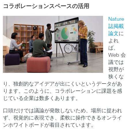
コラボレーションスペースの活用
Nature
誌掲載
論文
に
よれ
ば、
Web 会
議では
視野が
狭くな
り、独創的なアイデアが出にくいというデータがあ
ります。このように、コラボレーションに課題を感
じている企業は数多くあります。
口頭だけでは議論が発散しないため、場所に捉われ
ず、視覚的に表現でき、柔軟に操作できるオンライ
ンホワイトボードが着目されています。