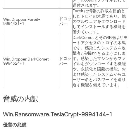
メールの添付ファイルとして
送付されます。
Fareit は情報の詐取を目的と
したトロイの木馬であり、他
ドロッ
Win.Dropper.Fareit-
のマルウェアをダウンロード
9994421-1
パー
してインストールする機能を
備えています。
DarkComet とその亜種はリモ
ートアクセスのトロイの木馬
です。感染したシステムを攻
撃者が制御できるようにしま
ドロッ
す。感染したマシンからファ
Win.Dropper.DarkComet-
9994524-1
パー
イルをダウンロードする機能
や、永続化と隠蔽の機能、お
よび感染したシステムからユ
ーザー名とパスワードを送り
返す機能を備えています。
脅威の内訳
Win.Ransomware.TeslaCrypt-9994144-1
侵害の兆候