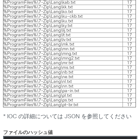
%ProgramFiles%\7-Zip\Lang\kab.txt
17
%ProgramFiles%\7-Zip\Lang\kk.txt
17
%ProgramFiles%\7-Zip\Lang\ko.txt
17
%ProgramFiles%\7-Zip\Lang\ku-ckb.txt
17
%ProgramFiles%\7-Zip\Lang\ku.txt
17
%ProgramFiles%\7-Zip\Lang\ky.txt
17
%ProgramFiles%\7-Zip\Lang\lij.txt
17
%ProgramFiles%\7-Zip\Lang\lt.txt
17
%ProgramFiles%\7-Zip\Lang\lv.txt
17
%ProgramFiles%\7-Zip\Lang\mk.txt
17
%ProgramFiles%\7-Zip\Lang\mn.txt
17
%ProgramFiles%\7-Zip\Lang\mng.txt
17
%ProgramFiles%\7-Zip\Lang\mng2.txt
17
%ProgramFiles%\7-Zip\Lang\mr.txt
17
%ProgramFiles%\7-Zip\Lang\ms.txt
17
%ProgramFiles%\7-Zip\Lang\nb.txt
17
%ProgramFiles%\7-Zip\Lang\ne.txt
17
%ProgramFiles%\7-Zip\Lang\nl.txt
17
%ProgramFiles%\7-Zip\Lang\nn.txt
17
%ProgramFiles%\7-Zip\Lang\pa-in.txt
17
%ProgramFiles%\7-Zip\Lang\pl.txt
17
%ProgramFiles%\7-Zip\Lang\ps.txt
17
%ProgramFiles%\7-Zip\Lang\pt-br.txt
17
* IOC の詳細については JSON を参照してください
ファイルのハッシュ値