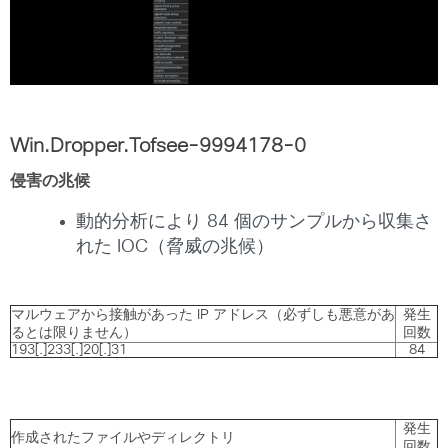
Win.Dropper.Tofsee-9994178-0
侵害の兆候
動的分析により 84 個のサンプルから収集さ
れた IOC（脅威の兆候）
マルウェアから接触があった IP アドレス（必ずしも悪意があ
発生
るとは限りません）
回数
193[.]233[.]20[.]31
84
発生
作成されたファイルやディレクトリ
回数