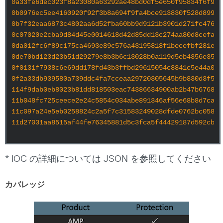
0a33fe6dec023f8a23080a63292ae48bd0df5e650f95834f6f9d6
0b0976ec5ee4160920f92f3b8a694f9fa4bce913830f528d899b9
0b7f32eaa6873c4802aa6d52fba60bb9d9121b3901d271fc4766d
0c07020e2cba9d84d45e0014618d42d85dd13c274aa80d8cefa96
0da012fc6f89c175ca4693e89c576a43195818f1becefbf281e6d
0de70bd123d23b51d29279e8b3b6c13028b0a119d5eb4356e3511
0f0131f7938c6e69dd178fd43b3ffbd29615054c8841c5e44a022
0f2a33db939580a739ddc4fa7cceaa29720305645b9b830d3f545
114f9dab0eb8023b81dd818503eac74386634900ab2b47b676825
11b048fc725ceece2e24c5854c034abe891346af56e68b8d7ca4f
11c097a24e5eb0258824c2a5f7c31583249028dfde0762bc058a9
* IOC の詳細については JSON を参照してください
カバレッジ