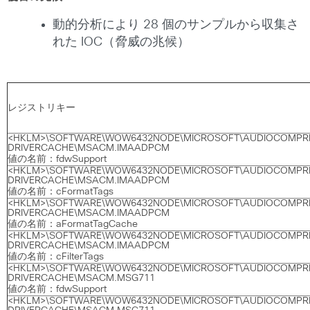
動的分析により 28 個のサンプルから収集さ
れた IOC（脅威の兆候）
レジストリキー
<HKLM>\SOFTWARE\WOW6432NODE\MICROSOFT\AUDIOCOMPR
DRIVERCACHE\MSACM.IMAADPCM
値の名前：fdwSupport
<HKLM>\SOFTWARE\WOW6432NODE\MICROSOFT\AUDIOCOMPR
DRIVERCACHE\MSACM.IMAADPCM
値の名前：cFormatTags
<HKLM>\SOFTWARE\WOW6432NODE\MICROSOFT\AUDIOCOMPR
DRIVERCACHE\MSACM.IMAADPCM
値の名前：aFormatTagCache
<HKLM>\SOFTWARE\WOW6432NODE\MICROSOFT\AUDIOCOMPR
DRIVERCACHE\MSACM.IMAADPCM
値の名前：cFilterTags
<HKLM>\SOFTWARE\WOW6432NODE\MICROSOFT\AUDIOCOMPR
DRIVERCACHE\MSACM.MSG711
値の名前：fdwSupport
<HKLM>\SOFTWARE\WOW6432NODE\MICROSOFT\AUDIOCOMPR