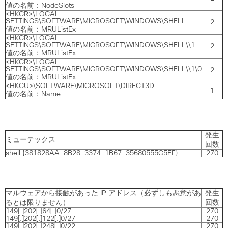
値の名前：NodeSlots
<HKCR>\LOCAL
SETTINGS\SOFTWARE\MICROSOFT\WINDOWS\SHELL
2
値の名前：MRUListEx
<HKCR>\LOCAL
SETTINGS\SOFTWARE\MICROSOFT\WINDOWS\SHELL\\1
2
値の名前：MRUListEx
<HKCR>\LOCAL
SETTINGS\SOFTWARE\MICROSOFT\WINDOWS\SHELL\\1\0
2
値の名前：MRUListEx
<HKCU>\SOFTWARE\MICROSOFT\DIRECT3D
1
値の名前：Name
発生
ミューテックス
回数
shell.{381828AA-8B28-3374-1B67-35680555C5EF}
270
マルウェアから接触があった IP アドレス（必ずしも悪意があ
発生
るとは限りません）
回数
149[.]202[.]64[.]0/27
270
149[.]202[.]122[.]0/27
270
149[.]202[.]248[.]0/22
270