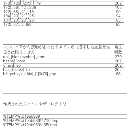
178[.]128[.]255[.]179
202
172[.]66[.]42[.]238
103
172[.]66[.]41[.]18
99
104[.]20[.]21[.]251
94
104[.]20[.]20[.]251
93
172[.]67[.]2[.]88
83
マルウェアから接触があったドメイン名（必ずしも悪意があ
発生
るとは限りません）
回数
api[.]blockcypher[.]com
270
bitaps[.]com
202
chain[.]so
202
btc[.]blockr[.]io
202
hjhqmbxyinislkkt[.]1j9r76[.]top
68
作成されたファイルやディレクトリ
%TEMP%\d19ab989
%TEMP%\d19ab989\4710.tmp
%TEMP%\d19ab989\a35f.tmp