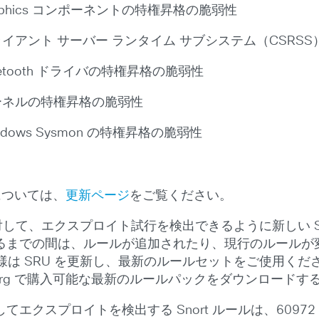
Graphics コンポーネントの特権昇格の脆弱性
 クライアント サーバー ランタイム サブシステム（CSR
luetooth ドライバの特権昇格の脆弱性
 カーネルの特権昇格の脆弱性
Windows Sysmon の特権昇格の脆弱性
覧については、
更新ページ
をご覧ください。
に対して、エクスプロイト試行を検出できるように新しい S
るまでの間は、ルールが追加されたり、現行のルールが
ll のお客様は SRU を更新し、最新のルールセットをご使用く
.org で購入可能な最新のルールパックをダウンロード
プロイトを検出する Snort ルールは、60972 ～ 609