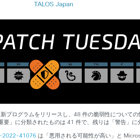
TALOS Japan
リティ更新プログラムをリリースし、48 件の脆弱性につい
「重要」に分類されたものは 41 件で、残りは「警告」
-2022-41076
は「悪用される可能性が高い」と Microso